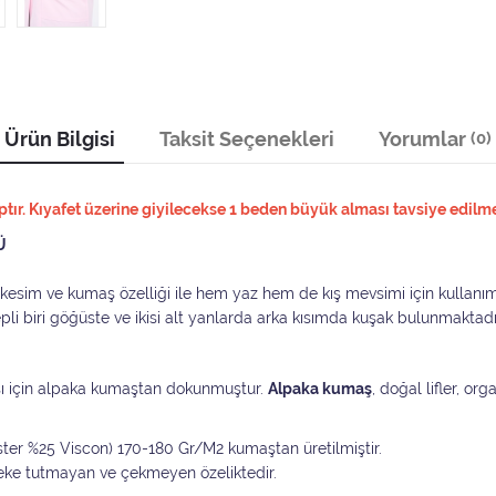
Ürün Bilgisi
Taksit Seçenekleri
Yorumlar
(0)
ır. Kıyafet üzerine giyilecekse 1 beden büyük alması tavsiye edilme
Ü
t kesim ve kumaş özelliği ile hem yaz hem de kış mevsimi için kullan
epli biri göğüste ve ikisi alt yanlarda arka kısımda kuşak bulunmaktadı
ı için alpaka kumaştan dokunmuştur.
Alpaka kumaş
, doğal lifler, or
ester %25 Viscon) 170-180 Gr/M2 kumaştan üretilmiştir.
leke tutmayan ve çekmeyen özeliktedir.