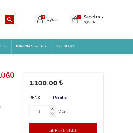
Sepetim
0
Üyelik
0,00
I
KARGOM NEREDE ?
BİZE ULAŞIN
NLÜĞÜ
1.100,00
RENK
Pembe
ı
Adet
SEPETE EKLE