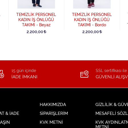
L
TEMİZLİK PERSONEL
TEMİZLİK PERSONEL
KADIN İŞ ÖNLÜĞÜ
KADIN İŞ ÖNLÜĞÜ
TAKIMI - Beyaz
TAKIMI - Bordo
2.200,00
2.200,00
15 gün içinde
SSL sertifikası ile
İADE İMKANI
GÜVENLİ ALIŞV
HAKKIMIZDA
GİZLİLİK & GÜV
AT & İADE
SİPARİŞLERİM
MESAFELİ SÖZ
LAŞIN
KVK METNİ
KVK AYDINLAT
METNİ