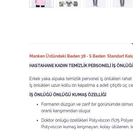
Manken Üstündeki Beden 38 - S Beden Standart Kalıpt
HASTAHANE KADIN TEMİZLİK PERSONELİ İŞ ÖNLÜĞ
Erkek yaka alpaka temizlik personel iş önlükleri raha
İş önlükleri uzun kollu ön kapatma 4 adet çıtçıtlı üç c
İŞ ÖNLÜĞÜ ÖNLÜĞÜ KUMAŞ ÖZELLİĞİ
Formanın düzgün ve zarif bir görünümde olmas
oranlı karışımından oluşur.
Doktor önlüğü özellikleri Polyviscon (%75 Poly
Polyviscon kumaş kırışmayan, kolay ütülenen, 