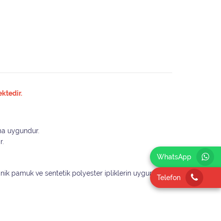
ktedir.
ıma uygundur.
r.
WhatsApp
ganik pamuk ve sentetik polyester ipliklerin uygun
Telefon