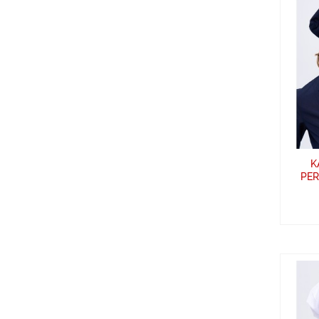
K
PER