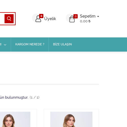
Sepetim
0
Üyelik
0,00
I
KARGOM NEREDE ?
BİZE ULAŞIN
ün bulunmuştur.
(1 / 1)