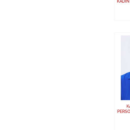
KADIN
K
PERSO