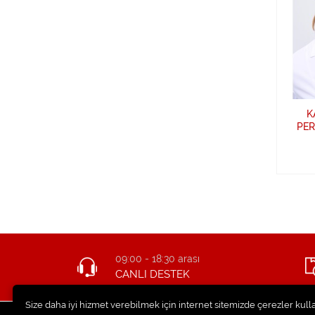
K
PER
09:00 - 18:30 arası
CANLI DESTEK
Size daha iyi hizmet verebilmek için internet sitemizde çerezler kull