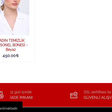
ADIN TEMİZLİK
SONEL BONESİ -
Beyaz
450,00
15 gün içinde
SSL sertifikası ile
İADE İMKANI
GÜVENLİ ALIŞV
anılmaktadır.