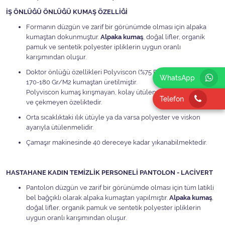
İŞ ÖNLÜĞÜ ÖNLÜĞÜ KUMAŞ ÖZELLİĞİ
Formanın düzgün ve zarif bir görünümde olması için alpaka
kumaştan dokunmuştur.
Alpaka kumaş
, doğal lifler, organik
pamuk ve sentetik polyester ipliklerin uygun oranlı
karışımından oluşur.
Doktor önlüğü özellikleri Polyviscon (%75 Polyester %25 Viscon)
WhatsApp
170-180 Gr/M2 kumaştan üretilmiştir.
Polyviscon kumaş kırışmayan, kolay ütülenen, leke tutmayan
Telefon
ve çekmeyen özeliktedir.
Orta sıcaklıktaki ılık ütüyle ya da varsa polyester ve viskon
ayarıyla ütülenmelidir.
Çamaşır makinesinde 40 dereceye kadar yıkanabilmektedir.
HASTAHANE KADIN TEMİZLİK PERSONELİ PANTOLON - LACİVERT
Pantolon düzgün ve zarif bir görünümde olması için tüm latikli
bel bağçıklı olarak alpaka kumaştan yapılmıştır.
Alpaka kumaş
,
doğal lifler, organik pamuk ve sentetik polyester ipliklerin
uygun oranlı karışımından oluşur.