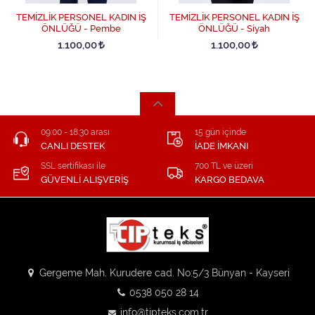
TEMİZLİK PERSONEL KADIN İŞ
TEMİZLİK PERSONEL KADIN İŞ
ÖNLÜĞÜ - Pembe
ÖNLÜĞÜ - Siyah
1.100,00
1.100,00
09:00 - 18:30 arası
15 gün içinde
CANLI DESTEK
İADE İMKANI
SSL sertifikası ile
700 TL ve üzeri
GÜVENLİ ALIŞVERİŞ
KARGO BEDAVA
Gergeme Mah. Kurudere cad. No:5/3 Bünyan - Kayseri
0538 050 28 14
info@tipteks.com.tr