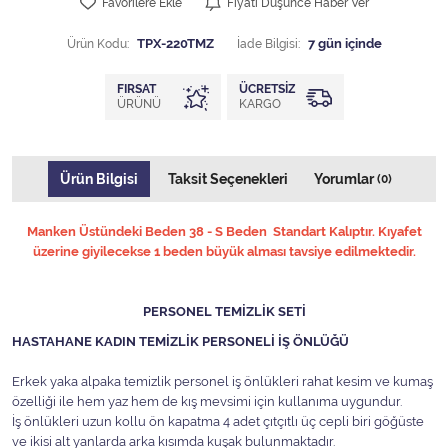
Favorilere Ekle
Fiyatı Düşünce Haber Ver
Ürün Kodu:
TPX-220TMZ
İade Bilgisi:
FIRSAT
ÜCRETSIZ
ÜRÜNÜ
KARGO
Ürün Bilgisi
Taksit Seçenekleri
Yorumlar
(0)
Manken Üstündeki Beden 38 - S Beden Standart Kalıptır. Kıyafet
üzerine giyilecekse 1 beden büyük alması tavsiye edilmektedir.
PERSONEL TEMİZLİK SETİ
HASTAHANE KADIN TEMİZLİK PERSONELİ İŞ ÖNLÜĞÜ
Erkek yaka alpaka temizlik personel iş önlükleri rahat kesim ve kumaş
özelliği ile hem yaz hem de kış mevsimi için kullanıma uygundur.
İş önlükleri uzun kollu ön kapatma 4 adet çıtçıtlı üç cepli biri göğüste
ve ikisi alt yanlarda arka kısımda kuşak bulunmaktadır.