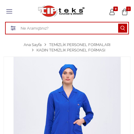
Tüm Kategoriler
0
HASTANE KIYAFETLERİ
ÖĞRETMEN - ÖĞRENCİ ÖNLÜKLERİ
Ana Sayfa
TEMİZLİK PERSONEL FORMALARI
KADIN TEMİZLİK PERSONEL FORMASI
TEMİZLİK PERSONEL FORMALARI
Aşçı Kıyafetleri
Tüm Kategorileri Gör