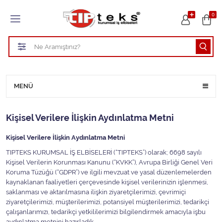
Tüm Kategoriler
0
HASTANE KIYAFETLERİ
ÖĞRETMEN - ÖĞRENCİ ÖNLÜKLERİ
TEMİZLİK PERSONEL FORMALARI
MENÜ
Aşçı Kıyafetleri
Kişisel Verilere İlişkin Aydınlatma Metni
Tüm Kategorileri Gör
Kişisel Verilere İlişkin Aydınlatma Metni
TIPTEKS KURUMSAL İŞ ELBİSELERİ (“TIPTEKS”) olarak; 6698 sayılı
Kişisel Verilerin Korunması Kanunu (“KVKK”), Avrupa Birliği Genel Veri
Koruma Tüzüğü (“GDPR”) ve ilgili mevzuat ve yasal düzenlemelerden
kaynaklanan faaliyetleri çerçevesinde kişisel verilerinizin işlenmesi,
saklanması ve aktarılmasına ilişkin ziyaretçilerimizi, çevrimiçi
ziyaretçilerimizi, müşterilerimizi, potansiyel müşterilerimizi, tedarikçi
çalışanlarımızı, tedarikçi yetkililerimizi bilgilendirmek amacıyla işbu
aydınlatma metnini hazırladık.