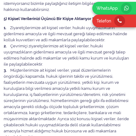
istemiyorsanız bizimle paylaştığınız iletişim bilgileri üzerinden iptal
WhatsApp
hakkınızı kullanabilirsiniz.
5) Kişisel Verilerinizi Üçüncü Bir Kişiye Aktarıyor Muyuz?
Telefon
1.
Ziyaretçilerimize ait kişisel veriler, hukuki uyuşmazlıkların
giderilmesi amacıyla ve ilgili mevzuat gereği talep edilmesi halinde
kolluk kuvvetleri ve adli makamlarla paylaşılabilecektir.
2.
Çevrimiçi ziyaretçilerimize ait kişisel veriler, hukuki
uyuşmazlıkların giderilmesi amacıyla ve ilgili mevzuat gereği talep
edilmesi halinde adli makamlar ve yetkili kamu kurum ve kuruluşları
ile paylaşılabilecektir.
3.
Müşterilerimize ait kişisel veriler, yasal düzenlemelerin
öngördüğü kapsamda, hukuk işlerinin takibi ve yürütülmesi,
faaliyetlerin mevzuata uygun yürütülmesi, yetkili kişi, kurum ve
kuruluşlara bilgi verilmesi amacıyla yetkili kamu kurum ve
kuruluşlarına; iş faaliyetlerinin yürütülmesi/denetimi, risk yönetimi
süreçlerinin yürütülmesi, hizmetlerimizin gereği gibi ifa edilebilmesi
amacıyla gerekli olduğu ölçüde topluluk şirketlerimize, çözüm
ortaklarımıza, kargo şirketlerine, tedarikçilere, bankalara ve mali
müşavirimize aktarılmaktadır. Ayrıca söz konusu kişisel veriler, ileride
çıkabilecek hukuki uyuşmazlıklarda delil olarak kullanılabilmesi
amacıyla hizmet aldığımız hukuk bürosuna ve adli makamlara