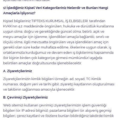
1) İşlediğimiz Kişisel Veri Kategorileriniz Nelerdir ve Bunları Hangi
Amaçlarla İşliyoruz?
Kişisel bilgileriniz TIPTEKS KURUMSAL İŞ ELBİSELERİ tarafından
KVKK’nın 4.2. maddesinde öngörülen; hukuka ve dürüstlük kurallarına
uygun olma, doğru ve gerektiğinde güncel olma, belirli, açık ve
meşru amaçlar için işlenme, işlendikleri amaçla bağlantılı, sınırlı ve
ölçülü olma, ilgili mevzuatta öngörülen veya işlendikleri amaç için
gerekli olan süre kadar muhafaza edilme, ilkelerine uygun olarak, iş
ortaklarımızla kurduğumuz ve devam eden iş ilişkilerimiz kapsamında
(bir kişinin birden çok kategoriye girmesi mümkündür) aşağıda
belirtilen amaçlar doğrultusunda işlenebilecektir.
A. Ziyaretçilerimiz
Ziyaretçilerimizin kimlik bilgileri (örneğin. ad, soyad, TC Kimlik
numarası, doğum yeri ve tarihi gibi), ziyaretçi kayıtlarının oluşturulması
ve takibinin sağlanması amacıyla işlenecektir.
B. Çevrimiçi Ziyaretçilerimiz
Web sitemizi kullanan çevrimiçi ziyaretçilerimizin işlem güvenliği
bilgileri (ör. IP adresi bilginiz), pazarlama bilgileri (ör. alışveriş geçmişi
bilgileri, çerez kayıtları) ve (bizlere bunları bildirdiğiniz takdirde) kimlik