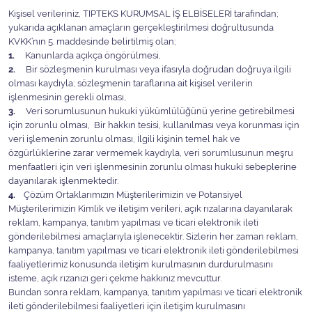
Kişisel verileriniz, TIPTEKS KURUMSAL İŞ ELBİSELERİ tarafından;
yukarıda açıklanan amaçların gerçekleştirilmesi doğrultusunda
KVKK’nın 5. maddesinde belirtilmiş olan;
1.
Kanunlarda açıkça öngörülmesi,
2.
Bir sözleşmenin kurulması veya ifasıyla doğrudan doğruya ilgili
olması kaydıyla; sözleşmenin taraflarına ait kişisel verilerin
işlenmesinin gerekli olması,
3.
Veri sorumlusunun hukuki yükümlülüğünü yerine getirebilmesi
için zorunlu olması, Bir hakkın tesisi, kullanılması veya korunması için
veri işlemenin zorunlu olması, İlgili kişinin temel hak ve
özgürlüklerine zarar vermemek kaydıyla, veri sorumlusunun meşru
menfaatleri için veri işlenmesinin zorunlu olması hukuki sebeplerine
dayanılarak işlenmektedir.
4.
Çözüm Ortaklarımızın Müşterilerimizin ve Potansiyel
Müşterilerimizin Kimlik ve iletişim verileri, açık rızalarına dayanılarak
reklam, kampanya, tanıtım yapılması ve ticari elektronik ileti
gönderilebilmesi amaçlarıyla işlenecektir. Sizlerin her zaman reklam,
kampanya, tanıtım yapılması ve ticari elektronik ileti gönderilebilmesi
faaliyetlerimiz konusunda iletişim kurulmasının durdurulmasını
isteme, açık rızanızı geri çekme hakkınız mevcuttur.
Bundan sonra reklam, kampanya, tanıtım yapılması ve ticari elektronik
ileti gönderilebilmesi faaliyetleri için iletişim kurulmasını