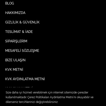
BLOG
HAKKIMIZDA
GİZLİLİK & GÜVENLİK
TESLİMAT & İADE
SİPARİŞLERİM
MESAFELİ SÖZLEŞME
BİZE ULAŞIN
KVK METNİ
KVK AYDINLATMA METNİ
KVK ONAY METNİ
Size daha iyi hizmet verebilmek için internet sitemizde çerezler
kullanılmaktadır. Çerez Politikaları Aydınlatma Metni’ni okuyabilir ve
dilerseniz tercihlerinizi değiştirebilirsiniz.