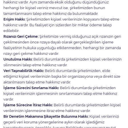
hakkınız vardır. Aynı zamanda eksik olduğunu düşündüğünüz
herhangi bir kişisel veriniz mevcut ise, şirketimizden bunun
tamamlanmasını talep etme hakkınız da bulunmaktadır.
Erişim Hakkı:
Şirketimizden kişisel verilerinizin kopyasını talep etme
hakkınız vardır. Bu faaliyet için sizlerden bir miktar ödeme talep
edilebilir.
Rızanızı Geri Çekme:
Şirketimize vermiş olduğunuz açık rızanızın geri
çekilmesinden önce rızaya dayalı olarak gerçekleştirilen işleme
faaliyetinin hukuka uygunluğu etkilenmeden, herhangi bir zamanda
rızayı geri çekme hakkınız vardır.
Unutulma Hakkı:
Belirli durumlarda şirketimizden kişisel verilerinizin
silinmesini talep etme hakkınız vardır.
Veri Taşınabilirlik Hakkı:
Belirli durumlarda şirketimizden, elde
ettiğimiz kişisel verilerinizin başka bir organizasyona veya direkt size
aktarılmasını talep etme hakkınız vardır.
İşleme Sürecini Sınırlama Hakkı:
Belirli durumlarda şirketimizden
kişisel verilerinizin işlenmesinin sınırlanmasını talep etme hakkınız
vardır.
İşleme Sürecine İtiraz Hakkı:
Belirli durumlarda şirketimizden kişisel
verilerinizin işlenmesine itiraz etme hakkınız vardır.
Bir Denetim Makamına Şikayette Bulunma Hakkı:
Kişisel verilerinizi
geçerli veri koruma yönergelerine aykırı olarak işlediğimiz
kanaatindeyseniz, öncelikle Avrupa Birliği’nde yaşıyorsanız mutat