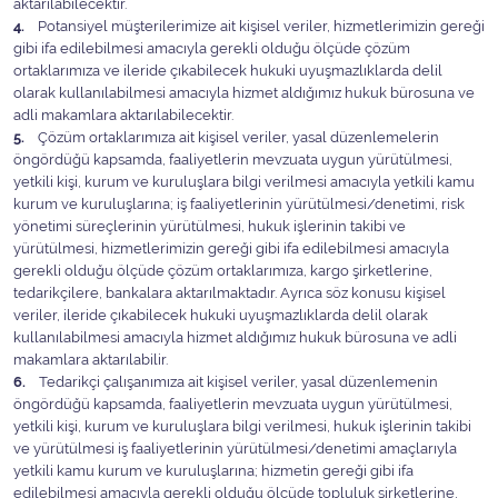
aktarılabilecektir.
4.
Potansiyel müşterilerimize ait kişisel veriler, hizmetlerimizin gereği
gibi ifa edilebilmesi amacıyla gerekli olduğu ölçüde çözüm
ortaklarımıza ve ileride çıkabilecek hukuki uyuşmazlıklarda delil
olarak kullanılabilmesi amacıyla hizmet aldığımız hukuk bürosuna ve
adli makamlara aktarılabilecektir.
5.
Çözüm ortaklarımıza ait kişisel veriler, yasal düzenlemelerin
öngördüğü kapsamda, faaliyetlerin mevzuata uygun yürütülmesi,
yetkili kişi, kurum ve kuruluşlara bilgi verilmesi amacıyla yetkili kamu
kurum ve kuruluşlarına; iş faaliyetlerinin yürütülmesi/denetimi, risk
yönetimi süreçlerinin yürütülmesi, hukuk işlerinin takibi ve
yürütülmesi, hizmetlerimizin gereği gibi ifa edilebilmesi amacıyla
gerekli olduğu ölçüde çözüm ortaklarımıza, kargo şirketlerine,
tedarikçilere, bankalara aktarılmaktadır. Ayrıca söz konusu kişisel
veriler, ileride çıkabilecek hukuki uyuşmazlıklarda delil olarak
kullanılabilmesi amacıyla hizmet aldığımız hukuk bürosuna ve adli
makamlara aktarılabilir.
6.
Tedarikçi çalışanımıza ait kişisel veriler, yasal düzenlemenin
öngördüğü kapsamda, faaliyetlerin mevzuata uygun yürütülmesi,
yetkili kişi, kurum ve kuruluşlara bilgi verilmesi, hukuk işlerinin takibi
ve yürütülmesi iş faaliyetlerinin yürütülmesi/denetimi amaçlarıyla
yetkili kamu kurum ve kuruluşlarına; hizmetin gereği gibi ifa
edilebilmesi amacıyla gerekli olduğu ölçüde topluluk şirketlerine,