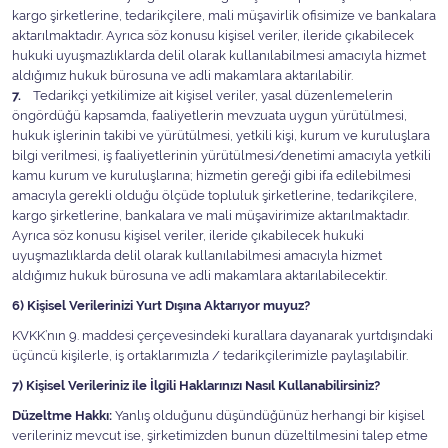
kargo şirketlerine, tedarikçilere, mali müşavirlik ofisimize ve bankalara
aktarılmaktadır. Ayrıca söz konusu kişisel veriler, ileride çıkabilecek
hukuki uyuşmazlıklarda delil olarak kullanılabilmesi amacıyla hizmet
aldığımız hukuk bürosuna ve adli makamlara aktarılabilir.
7.
Tedarikçi yetkilimize ait kişisel veriler, yasal düzenlemelerin
öngördüğü kapsamda, faaliyetlerin mevzuata uygun yürütülmesi,
hukuk işlerinin takibi ve yürütülmesi, yetkili kişi, kurum ve kuruluşlara
bilgi verilmesi, iş faaliyetlerinin yürütülmesi/denetimi amacıyla yetkili
kamu kurum ve kuruluşlarına; hizmetin gereği gibi ifa edilebilmesi
amacıyla gerekli olduğu ölçüde topluluk şirketlerine, tedarikçilere,
kargo şirketlerine, bankalara ve mali müşavirimize aktarılmaktadır.
Ayrıca söz konusu kişisel veriler, ileride çıkabilecek hukuki
uyuşmazlıklarda delil olarak kullanılabilmesi amacıyla hizmet
aldığımız hukuk bürosuna ve adli makamlara aktarılabilecektir.
6) Kişisel Verilerinizi Yurt Dışına Aktarıyor muyuz?
KVKK’nın 9. maddesi çerçevesindeki kurallara dayanarak yurtdışındaki
üçüncü kişilerle, iş ortaklarımızla / tedarikçilerimizle paylaşılabilir.
7) Kişisel Verileriniz ile İlgili Haklarınızı Nasıl Kullanabilirsiniz?
Düzeltme Hakkı:
Yanlış olduğunu düşündüğünüz herhangi bir kişisel
verileriniz mevcut ise, şirketimizden bunun düzeltilmesini talep etme