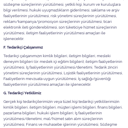
sözleşme süreçlerinin yürütülmesi, yetkili kişi, kurum ve kuruluşlara
bilgi verilmesi, hukuki uyuşmazlıkların giderilmesi, saklama ve arşiv
faaliyetlerinin yürütülmesi, risk yönetimi süreçlerinin yürütülmesi,
reklam/kampanya/promosyon süreçlerinin yürütülmesi, ticari
elektronik ileti gönderebilmesi, son tüketiciye hizmet süreçlerinin
yürütülmesi, iletişim faaliyetlerinin yürütülmesi amaçları ile
işlenecektir.
F. Tedarikçi Çalışanımız
Tedarikçi çalışanımızın kimlik bilgileri, iletişim bilgileri, mesleki
deneyim bilgileri (ör. meslek içi eğitim bilgileri); iletişim faaliyetlerinin
yürütülmesi, İş faaliyetlerinin yürütülmesi/denetimi, Tedarik zinciri
yönetimi süreçlerinin yürütülmesi, Lojistik faaliyetlerinin yürütülmesi,
Faaliyetlerin mevzuata uygun yürütülmesi, İş sağlığı/güvenliği
faaliyetlerinin yürütülmesi amaçları ile işlenecektir.
G. Tedarikçi Yetkilimiz
Gerçek kişi tedarikçilerimizin veya tüzel kişi tedarikçi yetkililerimizin
kimlik bilgileri, iletişim bilgileri, müşteri işlemi bilgileri, finans bilgileri,
pazarlama bilgileri, hukuki işlem bilgileri; İş faaliyetlerinin
yürütülmesi/denetimi, mal/hizmet satın alım süreçlerinin
yürütülmesi, Finans ve muhasebe işlerinin yürütülmesi, Sözleşme