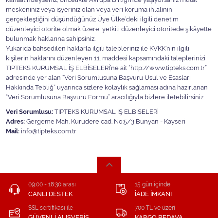
meskeniniz veya işyeriniz olan veya veri koruma ihlalinin
gerçekleştiğini düşündüğünüz Üye Ülke’deki ilgili denetim
düzenleyici otorite olmak üzere, yetkili düzenleyici otoritede şikâyette
bulunmak haklarına sahipsiniz.
Yukarıda bahsedilen haklarla ilgili talepleriniz ile KVKK’nın ilgili
kişilerin haklarını düzenleyen 11. maddesi kapsamındaki taleplerinizi
TIPTEKS KURUMSAL İŞ ELBİSELERİ’ne ait “http://www.tipteks.com.tr”
adresinde yer alan “Veri Sorumlusuna Başvuru Usul ve Esasları
Hakkında Tebliğ” uyarınca sizlere kolaylık sağlaması adına hazırlanan
“Veri Sorumlusuna Başvuru Formu” aracılığıyla bizlere iletebilirsiniz.
Veri Sorumlusu:
TIPTEKS KURUMSAL İŞ ELBİSELERİ
Adres:
Gergeme Mah. Kurudere cad. No:5/3 Bünyan - Kayseri
Mail:
info@tipteks.com.tr
09:00 - 18:30 arası
15 gün içinde
CANLI DESTEK
İADE İMKANI
SSL sertifikası ile
700 TL ve üzeri
GÜVENLİ ALIŞVERİŞ
KARGO BEDAVA