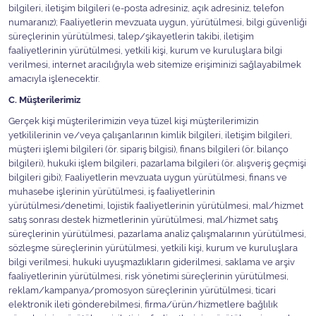
bilgileri, iletişim bilgileri (e-posta adresiniz, açık adresiniz, telefon
numaranız); Faaliyetlerin mevzuata uygun, yürütülmesi, bilgi güvenliği
süreçlerinin yürütülmesi, talep/şikayetlerin takibi, iletişim
faaliyetlerinin yürütülmesi, yetkili kişi, kurum ve kuruluşlara bilgi
verilmesi, internet aracılığıyla web sitemize erişiminizi sağlayabilmek
amacıyla işlenecektir.
C. Müşterilerimiz
Gerçek kişi müşterilerimizin veya tüzel kişi müşterilerimizin
yetkililerinin ve/veya çalışanlarının kimlik bilgileri, iletişim bilgileri,
müşteri işlemi bilgileri (ör. sipariş bilgisi), finans bilgileri (ör. bilanço
bilgileri), hukuki işlem bilgileri, pazarlama bilgileri (ör. alışveriş geçmişi
bilgileri gibi); Faaliyetlerin mevzuata uygun yürütülmesi, finans ve
muhasebe işlerinin yürütülmesi, iş faaliyetlerinin
yürütülmesi/denetimi, lojistik faaliyetlerinin yürütülmesi, mal/hizmet
satış sonrası destek hizmetlerinin yürütülmesi, mal/hizmet satış
süreçlerinin yürütülmesi, pazarlama analiz çalışmalarının yürütülmesi,
sözleşme süreçlerinin yürütülmesi, yetkili kişi, kurum ve kuruluşlara
bilgi verilmesi, hukuki uyuşmazlıkların giderilmesi, saklama ve arşiv
faaliyetlerinin yürütülmesi, risk yönetimi süreçlerinin yürütülmesi,
reklam/kampanya/promosyon süreçlerinin yürütülmesi, ticari
elektronik ileti gönderebilmesi, firma/ürün/hizmetlere bağlılık