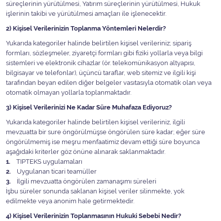
süreçlerinin yürütülmesi, Yatırım süreçlerinin yürütülmesi, Hukuk
işlerinin takibi ve yürütülmesi amaçları ile işlenecektir.
2) Kişisel Verilerinizin Toplanma Yöntemleri Nelerdir?
Yukarıda kategoriler halinde belirtilen kişisel verileriniz; sipariş
formları, sözleşmeler, ziyaretçi formları gibi fiziki yollarla veya bilgi
sistemleri ve elektronik cihazlar (ör. telekomünikasyon altyapısı,
bilgisayar ve telefonlar), üçüncü taraflar, web sitemiz ve ilgili kişi
tarafından beyan edilen diğer belgeler vasıtasıyla otomatik olan veya
otomatik olmayan yollarla toplanmaktadır.
3) Kişisel Verilerinizi Ne Kadar Süre Muhafaza Ediyoruz?
Yukarıda kategoriler halinde belirtilen kişisel verileriniz, ilgili
mevzuatta bir sure öngörülmüşse öngörülen süre kadar; eğer süre
öngörülmemiş ise meşru menfaatimiz devam ettiği süre boyunca
aşağıdaki kriterler göz önüne alınarak saklanmaktadır.
1.
TIPTEKS uygulamaları
2.
Uygulanan ticari teamüller
3.
İlgili mevzuatta öngörülen zamanaşımı süreleri
İşbu süreler sonunda saklanan kişisel veriler silinmekte, yok
edilmekte veya anonim hale getirmektedir.
4) Kişisel Verilerinizin Toplanmasının Hukuki Sebebi Nedir?