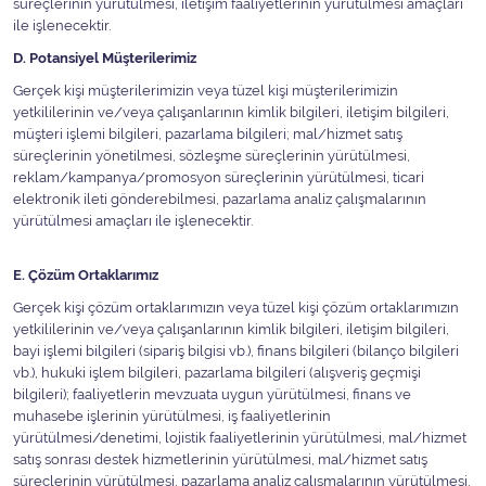
süreçlerinin yürütülmesi, iletişim faaliyetlerinin yürütülmesi amaçları
ile işlenecektir.
D. Potansiyel Müşterilerimiz
Gerçek kişi müşterilerimizin veya tüzel kişi müşterilerimizin
yetkililerinin ve/veya çalışanlarının kimlik bilgileri, iletişim bilgileri,
müşteri işlemi bilgileri, pazarlama bilgileri; mal/hizmet satış
süreçlerinin yönetilmesi, sözleşme süreçlerinin yürütülmesi,
reklam/kampanya/promosyon süreçlerinin yürütülmesi, ticari
elektronik ileti gönderebilmesi, pazarlama analiz çalışmalarının
yürütülmesi amaçları ile işlenecektir.
E. Çözüm Ortaklarımız
Gerçek kişi çözüm ortaklarımızın veya tüzel kişi çözüm ortaklarımızın
yetkililerinin ve/veya çalışanlarının kimlik bilgileri, iletişim bilgileri,
bayi işlemi bilgileri (sipariş bilgisi vb.), finans bilgileri (bilanço bilgileri
vb.), hukuki işlem bilgileri, pazarlama bilgileri (alışveriş geçmişi
bilgileri); faaliyetlerin mevzuata uygun yürütülmesi, finans ve
muhasebe işlerinin yürütülmesi, iş faaliyetlerinin
yürütülmesi/denetimi, lojistik faaliyetlerinin yürütülmesi, mal/hizmet
satış sonrası destek hizmetlerinin yürütülmesi, mal/hizmet satış
süreçlerinin yürütülmesi, pazarlama analiz çalışmalarının yürütülmesi,