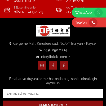
CANLI DESTEK
İADE İMKANI
SSL sertifikası ile
700 TL ve üzeri
GÜVENLİ ALIŞVERİŞ
KARGO BEDAVA
WhatsApp
Telefon
Gergeme Mah. Kurudere cad. No:5/3 Bünyan - Kayseri
0538 050 28 14
info@tipteks.com.tr
Fırsatlar ve duyurularımız hakkında bilgi sahibi olmak için
kaydolun!
HEMEN KAYDOL