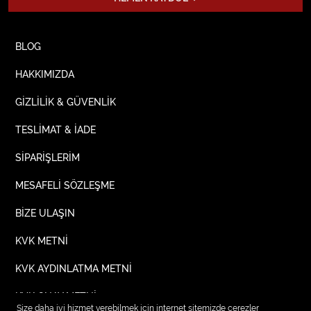
BLOG
HAKKIMIZDA
GİZLİLİK & GÜVENLİK
TESLİMAT & İADE
SİPARİŞLERİM
MESAFELİ SÖZLEŞME
BİZE ULAŞIN
KVK METNİ
KVK AYDINLATMA METNİ
KVK ONAY METNİ
Size daha iyi hizmet verebilmek için internet sitemizde çerezler