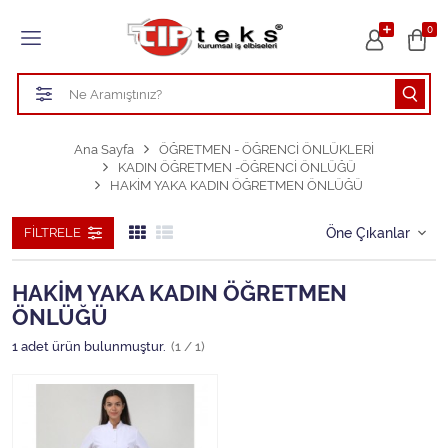
Tüm Kategoriler
0
HASTANE KIYAFETLERİ
ÖĞRETMEN - ÖĞRENCİ ÖNLÜKLERİ
Ana Sayfa
ÖĞRETMEN - ÖĞRENCİ ÖNLÜKLERİ
KADIN ÖĞRETMEN -ÖĞRENCİ ÖNLÜĞÜ
TEMİZLİK PERSONEL FORMALARI
HAKİM YAKA KADIN ÖĞRETMEN ÖNLÜĞÜ
Aşçı Kıyafetleri
FILTRELE
Tüm Kategorileri Gör
HAKİM YAKA KADIN ÖĞRETMEN
ÖNLÜĞÜ
1
adet ürün bulunmuştur.
(1 / 1)