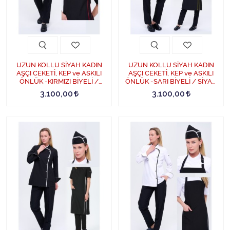
UZUN KOLLU SİYAH KADIN
UZUN KOLLU SİYAH KADIN
AŞÇI CEKETİ, KEP ve ASKILI
AŞÇI CEKETİ, KEP ve ASKILI
ÖNLÜK -KIRMIZI BİYELİ /
ÖNLÜK -SARI BİYELİ / SİYAH
SİYAH PANTOLON DÖRTLÜ
PANTOLON DÖRTLÜ AŞÇI
3.100,00
3.100,00
AŞÇI SET - KırmızıBiye-Siyah
SET - SarıBiye-Siyah