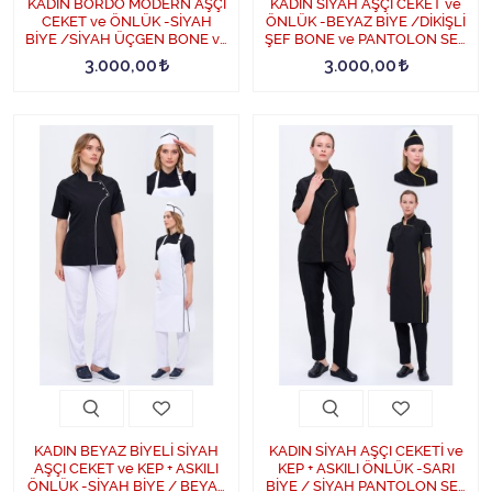
KADIN BORDO MODERN AŞÇI
KADIN SİYAH AŞÇI CEKET ve
CEKET ve ÖNLÜK -SİYAH
ÖNLÜK -BEYAZ BİYE /DİKİŞLİ
BİYE /SİYAH ÜÇGEN BONE ve
ŞEF BONE ve PANTOLON SET
PANTOLON SET - SiyahBiye-
- BeyazBiye-Siyah
3.000,00
3.000,00
Bordo
KADIN BEYAZ BİYELİ SİYAH
KADIN SİYAH AŞÇI CEKETİ ve
AŞÇI CEKET ve KEP + ASKILI
KEP + ASKILI ÖNLÜK -SARI
ÖNLÜK -SİYAH BİYE / BEYAZ
BİYE / SİYAH PANTOLON SET