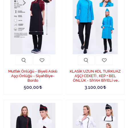
Mutfak Önlüğü - Biyeli Askılı
KLASİK UZUN KOL TURKUAZ
Aşçı Önlüğü - SiyahBiye-
AŞÇI CEKETİ , KEP + BEL
Bordo
ÖNLÜK - SİYAH BİYELİ ve
SİYAH PANTOLON DÖRTLÜ
500,00
3.100,00
SET - SiyahBiye-Turkuaz