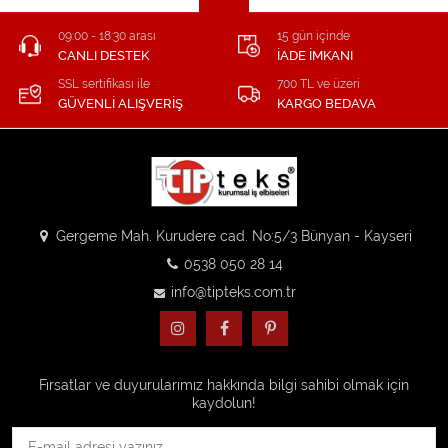
09:00 - 18:30 arası
15 gün içinde
CANLI DESTEK
İADE İMKANI
SSL sertifikası ile
700 TL ve üzeri
GÜVENLİ ALIŞVERİŞ
KARGO BEDAVA
Gergeme Mah. Kurudere cad. No:5/3 Bünyan - Kayseri
0538 050 28 14
info@tipteks.com.tr
Fırsatlar ve duyurularımız hakkında bilgi sahibi olmak için
kaydolun!