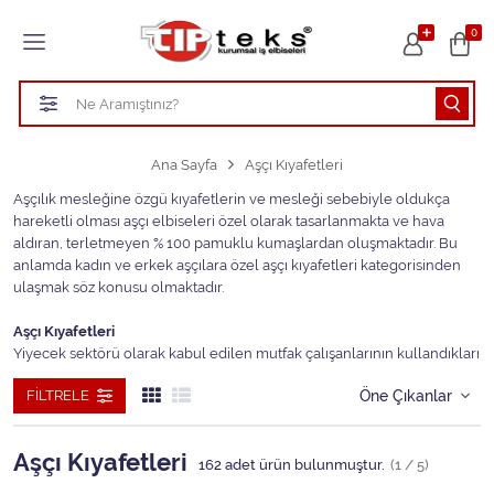
Tüm Kategoriler
0
HASTANE KIYAFETLERİ
ÖĞRETMEN - ÖĞRENCİ ÖNLÜKLERİ
Ana Sayfa
Aşçı Kıyafetleri
TEMİZLİK PERSONEL FORMALARI
Aşçılık mesleğine özgü kıyafetlerin ve mesleği sebebiyle oldukça
hareketli olması aşçı elbiseleri özel olarak tasarlanmakta ve hava
Aşçı Kıyafetleri
aldıran, terletmeyen % 100 pamuklu kumaşlardan oluşmaktadır. Bu
anlamda kadın ve erkek aşçılara özel aşçı kıyafetleri kategorisinden
ulaşmak söz konusu olmaktadır.
Tüm Kategorileri Gör
Aşçı Kıyafetleri
Yiyecek sektörü olarak kabul edilen mutfak çalışanlarının kullandıkları
elbiseler aşçı kıyafeti olarak tanımlanmaktadır. Aşçı elbiseleri çeşitli
FILTRELE
formlarda üretilmektedir. Söz konusu kıyafetlerin sağlık ve mutfak
hijyen kurallarına uygun tasarlanmaktadır.
Aşçı Kıyafetleri
Kadın Aşçı Ceketleri
162
adet ürün bulunmuştur.
(1 / 5)