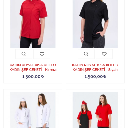
Özel Tasarım Aşçı Kıyafetleri
Yemek salonu, lokanta ve restoran sahipleri ve çalışanlarının ihtiyacını
karşılayan ürünler bulunmaktadır. Diğer bir mutfak giysisi olarak
sıklıkla kullanılan aşçı gömleği ve diğer mutfak giysilerinde talep
edilmesi halinde farklı özel tasarımlarımızla ürün yelpazemiz
bulunmaktadır.
Yazlık ve kışlık ürünlerimizle birlikte yaka ve kolların farklı tasarımları
yanında kumaş temizliğinin rahat olması ve leke tutmayan kumaşlarla
üretilmektedir.
KADIN ROYAL KISA KOLLU
KADIN ROYAL KISA KOLLU
KADIN ŞEF CEKETİ - Kırmızı
KADIN ŞEF CEKETİ - Siyah
Bayan ve Erkek Aşçı Giysileri Online Satış Hizmetleri
1.500,00
1.500,00
Aşçı giysi ve yardımcı kıyafet satışı konusunda tüm modeller ve kumaş
ürünleri konusunda detaylara
Sitemiz olan
https://www.tipteks.com.tr/asci-kiyafetleri
linkinden
ulaşmak ve satın alma işlemlerini avantajları sağlamak söz konusu
olmaktadır.
Modern aşçı kıyafetleri
, mutfak ortamında çalışan aşçıların ve diğer
çalışanların güvenliğini ve sağlığını korumak için tasarlanmıştır. Bu
kıyafetler, genellikle pamuklu veya polyester gibi dayanıklı ve kolay
temizlenebilir malzemelerden yapılır. Aşçı kıyafetleri, genellikle beyaz