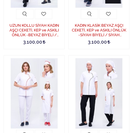
UZUN KOLLU SİYAH KADIN
KADIN KLASİK BEYAZ AŞÇI
AŞÇI CEKETİ, KEP ve ASKILI
CEKETİ, KEP ve ASKILI ÖNLÜK
ÖNLÜK -BEYAZ BİYELİ /
-SİYAH BİYELİ / SİYAH
SİYAH PANTOLON DÖRTLÜ
PANTOLON DÖRTLÜ AŞÇI
3.100,00
3.100,00
AŞÇI SET - BeyazBiye-Siyah
SET - SiyahBiye-Beyaz