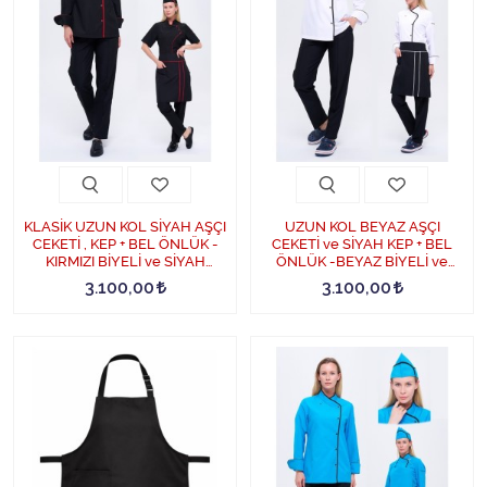
KLASİK UZUN KOL SİYAH AŞÇI
UZUN KOL BEYAZ AŞÇI
CEKETİ , KEP + BEL ÖNLÜK -
CEKETİ ve SİYAH KEP + BEL
KIRMIZI BİYELİ ve SİYAH
ÖNLÜK -BEYAZ BİYELİ ve
PANTOLON DÖRTLÜ SET -
SİYAH PANTOLON DÖRTLÜ
3.100,00
3.100,00
KırmızıBiye-Siyah
SET - Beyaz