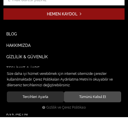
HEMEN KAYDOL
BLOG
HAKKIMIZDA
GİZLİLİK & GÜVENLİK
TESLİMAT & İADE
Size daha iyi hizmet verebilmek için internet sitemizde çerezler
kullanılmaktadır. Çerez Politikaları Aydınlatma Metni’ni okuyabilir ve
SİPARİŞLERİM
dilerseniz tercihlerinizi değiştirebilirsiniz.
MESAFELİ SÖZLEŞME
Tercihleri Ayarla
Tümünü Kabul Et
BİZE ULAŞIN
Gizlilik ve Çerez Politikası
KVK METNİ
KVK AYDINLATMA METNİ