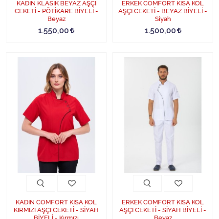
KADIN KLASİK BEYAZ AŞÇI
ERKEK COMFORT KISA KOL
CEKETİ - PÖTİKARE BİYELİ -
AŞÇI CEKETİ - BEYAZ BİYELİ -
Beyaz
Siyah
1.550,00
1.500,00
KADIN COMFORT KISA KOL
ERKEK COMFORT KISA KOL
KIRMIZI AŞÇI CEKETİ - SİYAH
AŞÇI CEKETİ - SİYAH BİYELİ -
BİYELİ - Kırmızı
Beyaz