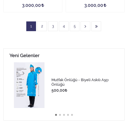
PANTOLON SET - BeyazBiye-
- SarıBiye-Siyah
3.000,00
3.000,00
Siyah
1
2
3
4
5
Yeni Gelenler
Mutfak Önlüğü - Biyeli Askılı Aşçı
Önlüğü
500,00