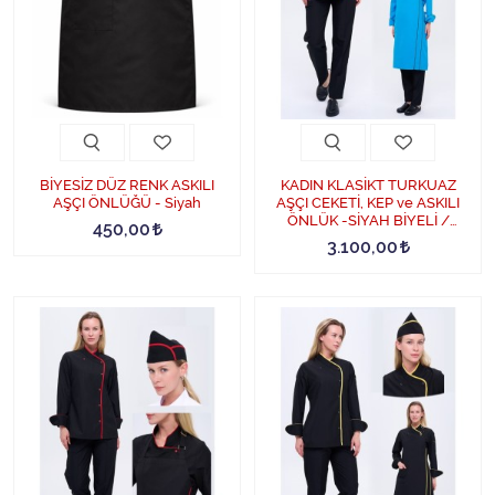
BİYESİZ DÜZ RENK ASKILI
KADIN KLASİKT TURKUAZ
AŞÇI ÖNLÜĞÜ - Siyah
AŞÇI CEKETİ, KEP ve ASKILI
ÖNLÜK -SİYAH BİYELİ /
450,00
SİYAH PANTOLON DÖRTLÜ
3.100,00
AŞÇI SET - SiyahBiye-Turkuaz