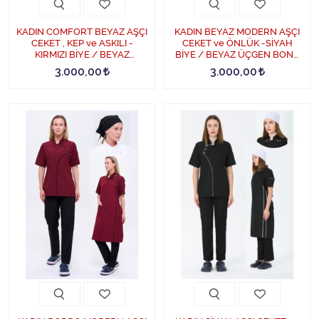
KADIN COMFORT BEYAZ AŞÇI
KADIN BEYAZ MODERN AŞÇI
CEKET , KEP ve ASKILI -
CEKET ve ÖNLÜK -SİYAH
KIRMIZI BİYE / BEYAZ
BİYE / BEYAZ ÜÇGEN BONE
PANTOLON SET - KırmızıBiye-
ve SİYAH PANTOLON SET -
3.000,00
3.000,00
Beyaz
SiyahBiye-Beyaz