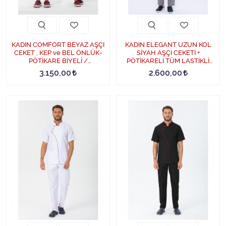
KADIN COMFORT BEYAZ AŞÇI
KADIN ELEGANT UZUN KOL
CEKET , KEP ve BEL ÖNLÜK-
SİYAH AŞÇI CEKETİ +
PÖTİKARE BİYELİ /
PÖTİKARELİ TÜM LASTİKLİ
PÖTİKARELİ PANTOLON
AŞÇI PANTOLON İKİLİ TAKIM -
3.150,00
2.600,00
DÖRTLÜ SET - Beyaz
Siyah