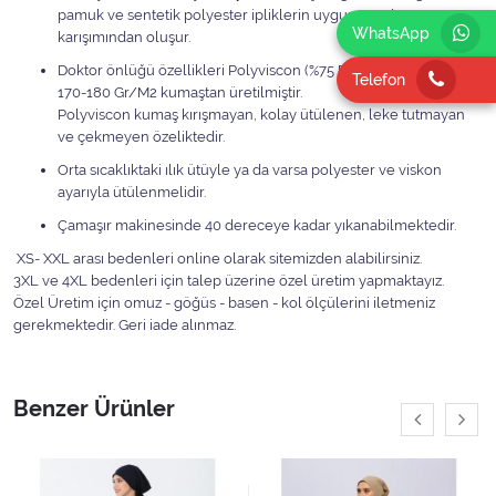
pamuk ve sentetik polyester ipliklerin uygun oranlı
WhatsApp
karışımından oluşur.
Doktor önlüğü özellikleri Polyviscon (%75 Polyester %25 Viscon)
Telefon
170-180 Gr/M2 kumaştan üretilmiştir.
Polyviscon kumaş kırışmayan, kolay ütülenen, leke tutmayan
ve çekmeyen özeliktedir.
Orta sıcaklıktaki ılık ütüyle ya da varsa polyester ve viskon
ayarıyla ütülenmelidir.
Çamaşır makinesinde 40 dereceye kadar yıkanabilmektedir.
XS- XXL arası bedenleri online olarak sitemizden alabilirsiniz.
3XL ve 4XL bedenleri için talep üzerine özel üretim yapmaktayız.
Özel Üretim için omuz - göğüs - basen - kol ölçülerini iletmeniz
gerekmektedir. Geri iade alınmaz.
Benzer Ürünler