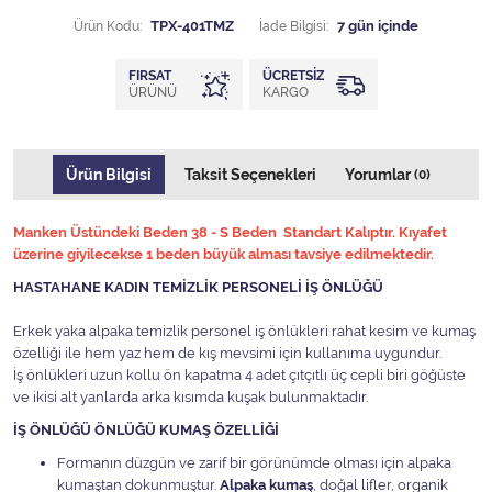
Ürün Kodu:
TPX-401TMZ
İade Bilgisi:
FIRSAT
ÜCRETSIZ
ÜRÜNÜ
KARGO
Ürün Bilgisi
Taksit Seçenekleri
Yorumlar
(0)
Manken Üstündeki Beden 38 - S Beden Standart Kalıptır. Kıyafet
üzerine giyilecekse 1 beden büyük alması tavsiye edilmektedir.
HASTAHANE KADIN TEMİZLİK PERSONELİ İŞ ÖNLÜĞÜ
Erkek yaka alpaka temizlik personel iş önlükleri rahat kesim ve kumaş
özelliği ile hem yaz hem de kış mevsimi için kullanıma uygundur.
İş önlükleri uzun kollu ön kapatma 4 adet çıtçıtlı üç cepli biri göğüste
ve ikisi alt yanlarda arka kısımda kuşak bulunmaktadır.
İŞ ÖNLÜĞÜ ÖNLÜĞÜ KUMAŞ ÖZELLİĞİ
Formanın düzgün ve zarif bir görünümde olması için alpaka
kumaştan dokunmuştur.
Alpaka kumaş
, doğal lifler, organik