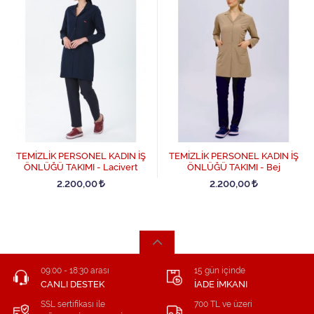
TEMİZLİK PERSONEL KADIN İŞ
TEMİZLİK PERSONEL KADIN İŞ
ÖNLÜĞÜ TAKIMI - Lacivert
ÖNLÜĞÜ TAKIMI - Bej
2.200,00
2.200,00
09:00 - 18:30 arası
15 gün içinde
CANLI DESTEK
İADE İMKANI
SSL sertifikası ile
700 TL ve üzeri