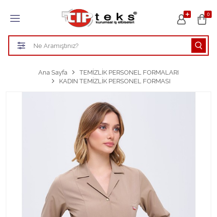
Tüm Kategoriler
0
HASTANE KIYAFETLERİ
ÖĞRETMEN - ÖĞRENCİ ÖNLÜKLERİ
Ana Sayfa
TEMİZLİK PERSONEL FORMALARI
KADIN TEMİZLİK PERSONEL FORMASI
TEMİZLİK PERSONEL FORMALARI
Aşçı Kıyafetleri
Tüm Kategorileri Gör