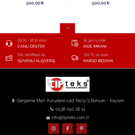
500,00
500,00
09:00 - 18:30 arası
15 gün içinde
CANLI DESTEK
İADE İMKANI
SSL sertifikası ile
700 TL ve üzeri
GÜVENLİ ALIŞVERİŞ
KARGO BEDAVA
Gergeme Mah. Kurudere cad. No:5/3 Bünyan - Kayseri
0538 050 28 14
info@tipteks.com.tr