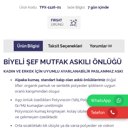
Ürün Kodu:
TPX-1126-01
İade Bilgisi:
FIRSAT
ÜRÜNÜ
Ürün Bilgisi
Taksit Seçenekleri
Yorumlar
(0)
BİYELİ ŞEF MUTFAK ASKILI ÖNLÜĞÜ
KADIN VE ERKEK İÇİN UYUMLU AYARLANABİLİR PASLANMAZ ASKI
Alpaka kumaş
,
standart kalıp olan askılı önlüklerimiz
doğal
lifler, organik pamuk ve sentetik polyester ipliklerin uygun
oranlı karışımından oluşur.
Aşçı önlük özellikleri Polyviscon (%65 Polyester %35 Viscon) 185
WhatsApp
Gr/M2 kumaştan üretilmiştir.
Polyviscon kumaş kırışmayan, kolay ütülenen, leke tutmayan
Telefon
ve çekmeyen özeliktedir.
Orta sıcaklıktaki ılık ütüyle ya da varsa polyester ve viskon