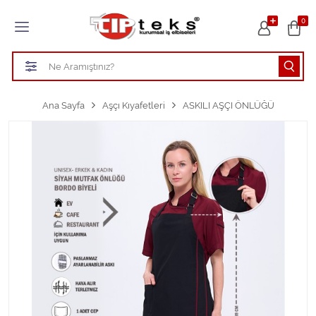
Tüm Kategoriler
0
HASTANE KIYAFETLERİ
ÖĞRETMEN - ÖĞRENCİ ÖNLÜKLERİ
Ana Sayfa
Aşçı Kıyafetleri
ASKILI AŞÇI ÖNLÜĞÜ
TEMİZLİK PERSONEL FORMALARI
Aşçı Kıyafetleri
Tüm Kategorileri Gör