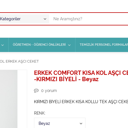
ÖĞRETMEN - ÖĞRENCİ ÖNLÜKLERİ
TEMİZLİK PERSONEL FORMALAR
KOL ERKEK AŞCI CEKET
ERKEK COMFORT KISA KOL AŞÇI C
-KIRMIZI BİYELİ - Beyaz
0
yorum
KIRMIZI BİYELİ ERKEK KISA KOLLU TEK AŞÇI CEK
RENK