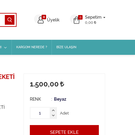
Sepetim
0
Üyelik
0,00
I
KARGOM NEREDE ?
BİZE ULAŞIN
EKETİ
1.500,00
RENK
Beyaz
ETİ
Adet
SEPETE EKLE