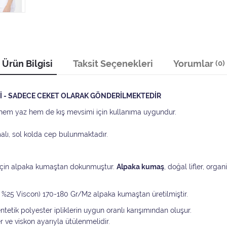
Ürün Bilgisi
Taksit Seçenekleri
Yorumlar
(0)
ETİ - SADECE CEKET OLARAK GÖNDERİLMEKTEDİR
le hem yaz hem de kış mevsimi için kullanıma uygundur.
malı, sol kolda cep bulunmaktadır.
 için alpaka kumaştan dokunmuştur.
Alpaka kumaş
, doğal lifler, orga
er %25 Viscon) 170-180 Gr/M2 alpaka kumaştan üretilmiştir.
tetik polyester ipliklerin uygun oranlı karışımından oluşur.
er ve viskon ayarıyla ütülenmelidir.