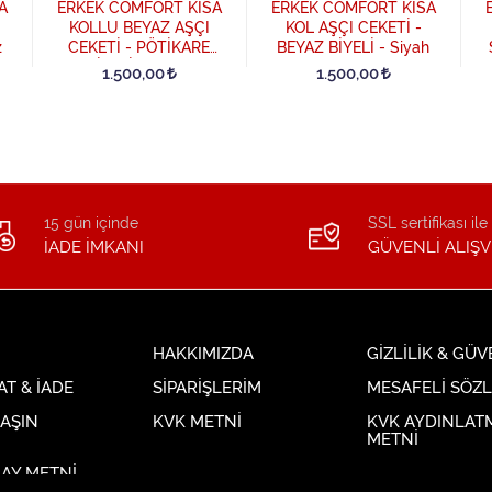
A
ERKEK COMFORT KISA
ERKEK COMFORT KISA
KOLLU BEYAZ AŞÇI
KOL AŞÇI CEKETİ -
z
CEKETİ - PÖTİKARE
BEYAZ BİYELİ - Siyah
BİYELİ - Beyaz
1.500,00
1.500,00
15 gün içinde
SSL sertifikası ile
İADE İMKANI
GÜVENLİ ALIŞV
HAKKIMIZDA
GİZLİLİK & GÜV
AT & İADE
SİPARİŞLERİM
MESAFELİ SÖZ
LAŞIN
KVK METNİ
KVK AYDINLAT
METNİ
AY METNİ