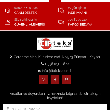
09:00 - 18:30 arası
15 gün içinde
CANLI DESTEK
İADE İMKANI
SSL sertifikası ile
700 TL ve üzeri
GÜVENLİ ALIŞVERİŞ
KARGO BEDAVA
Gergeme Mah. Kurudere cad. No:5/3 Bünyan - Kayseri
0538 050 28 14
info@tipteks.com.tr
Fırsatlar ve duyurularımız hakkında bilgi sahibi olmak için
kaydolun!