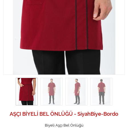
AŞÇI BİYELİ BEL ÖNLÜĞÜ - SiyahBiye-Bordo
Biyeli Aşçı Bel Önlüğü