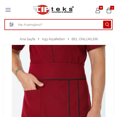
Tüm Kategoriler
0
HASTANE KIYAFETLERİ
ÖĞRETMEN - ÖĞRENCİ ÖNLÜKLERİ
Ana Sayfa
Aşçı Kıyafetleri
BEL ÖNLÜKLERİ
TEMİZLİK PERSONEL FORMALARI
Aşçı Kıyafetleri
Tüm Kategorileri Gör