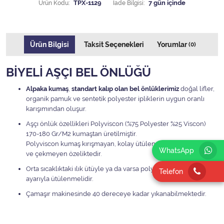
Ürün Kodu:
TPX-1129
İade Bilgisi:
Ürün Bilgisi
Taksit Seçenekleri
Yorumlar
(0)
BİYELİ AŞÇI BEL ÖNLÜĞÜ
Alpaka kumaş
,
standart kalıp olan bel önlüklerimiz
doğal lifler,
organik pamuk ve sentetik polyester ipliklerin uygun oranlı
karışımından oluşur.
Aşçı önlük özellikleri Polyviscon (%75 Polyester %25 Viscon)
170-180 Gr/M2 kumaştan üretilmiştir.
Polyviscon kumaş kırışmayan, kolay ütülenen, leke tutmayan
WhatsApp
ve çekmeyen özeliktedir.
Orta sıcaklıktaki ılık ütüyle ya da varsa polyester ve viskon
Telefon
ayarıyla ütülenmelidir.
Çamaşır makinesinde 40 dereceye kadar yıkanabilmektedir.