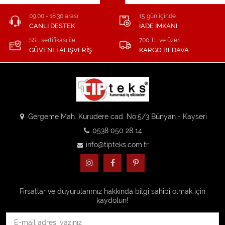
09:00 - 18:30 arası
15 gün içinde
CANLI DESTEK
İADE İMKANI
SSL sertifikası ile
700 TL ve üzeri
GÜVENLİ ALIŞVERİŞ
KARGO BEDAVA
Gergeme Mah. Kurudere cad. No:5/3 Bünyan - Kayseri
0538 050 28 14
info@tipteks.com.tr
Fırsatlar ve duyurularımız hakkında bilgi sahibi olmak için
kaydolun!