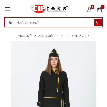
Tüm Kategoriler
0
HASTANE KIYAFETLERİ
ÖĞRETMEN - ÖĞRENCİ ÖNLÜKLERİ
Ana Sayfa
Aşçı Kıyafetleri
BEL ÖNLÜKLERİ
TEMİZLİK PERSONEL FORMALARI
Aşçı Kıyafetleri
Tüm Kategorileri Gör