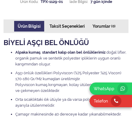
Ürün Kodu:
TPX-1129-01
İade Bilgisi:
Ürün Bilgisi
Taksit Seçenekleri
Yorumlar
(0)
BİYELİ AŞÇI BEL ÖNLÜĞÜ
Alpaka kumaş
,
standart kalıp olan bel önlüklerimiz
doğal lifler,
organik pamuk ve sentetik polyester ipliklerin uygun oranlı
karışımından oluşur.
Aşçı önlük özellikleri Polyviscon (%75 Polyester %25 Viscon)
170-180 Gr/M2 kumaştan üretilmiştir.
Polyviscon kumaş kırışmayan, kolay ütülenen, leke tutmayan
WhatsApp
ve çekmeyen özeliktedir.
Orta sıcaklıktaki ılık ütüyle ya da varsa polyester ve viskon
Telefon
ayarıyla ütülenmelidir.
Çamaşır makinesinde 40 dereceye kadar yıkanabilmektedir.