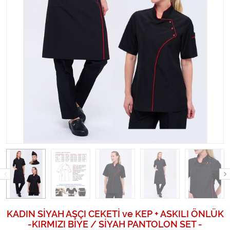
KADIN SİYAH AŞÇI CEKETİ ve KEP + ASKILI ÖNLÜK
-KIRMIZI BİYE / SİYAH PANTOLON SET -