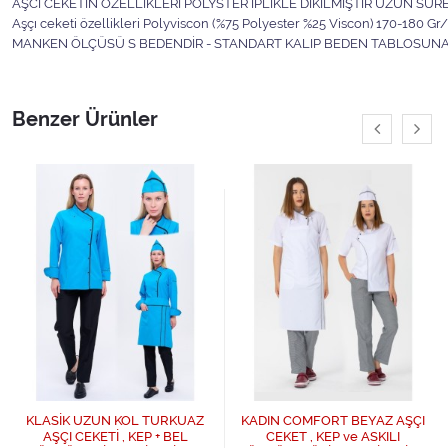
AŞCI CEKETİN ÖZELLİKLERİ POLYSTER İPLİKLE DİKİLMİŞTİR UZUN SÜRE
Aşçı ceketi özellikleri Polyviscon (%75 Polyester %25 Viscon) 170-180 Gr/
MANKEN ÖLÇÜSÜ S BEDENDİR - STANDART KALIP BEDEN TABLOSUNA S
Benzer Ürünler
KLASİK UZUN KOL TURKUAZ
KADIN COMFORT BEYAZ AŞÇI
AŞÇI CEKETİ , KEP + BEL
CEKET , KEP ve ASKILI