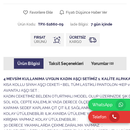
Favorilere Ekle
Fiyatı Düşünce Haber Ver
Ürün Kodu:
TPX-S1660-09
İade Bilgisi:
FIRSAT
ÜCRETSIZ
ÜRÜNÜ
KARGO
Ürün Bilgisi
Taksit Seçenekleri
Yorumlar
(0)
4 MEVSİM KULLANIMA UYGUN KADIN AŞÇI SETİMİZ 1. KALİTE ALPAKA 
KISA KOLLU SİYAH AŞÇI CEKETİ + BEL TÜM LASTİKLİ PANTOLON +KEP
AVANTAJ AŞÇI SET. ;
KADIN CEKETİMİZ BELDEN OTURTMALI MODEL OLUP ÜZERİNİZDE ŞIK D
SOL KOL CEPTE KALEMLİK YADA DERECE ÖLÇER CEBİ VARDIR. ;
WhatsApp
KAPAMA SEDEF KAPLAMA ÇIT ÇIT İLE SAĞLANMAKTADIR. ;
KOLAY ÜTÜLENEBİLİR. ILIK AYARDA ÜTÜLEME YAPILABİLİR ;
Telefon
KIRIŞMA YAPMAZ. KOLAY ÜTÜLENEBİLİR. ;
30 DERECE YIKAMALARDA ÇEKME,DARALMA YAPMAZ. ;