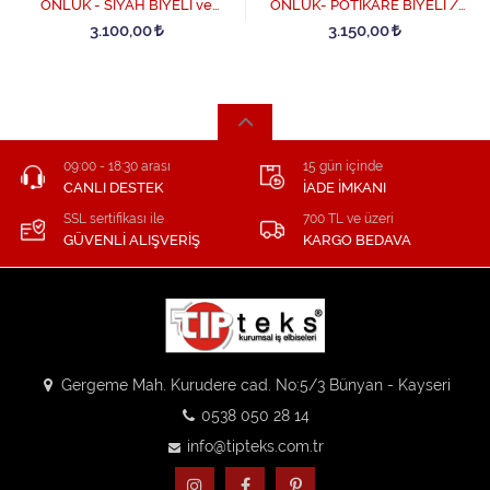
ÖNLÜK - SİYAH BİYELİ ve
ÖNLÜK- PÖTİKARE BİYELİ /
SİYAH PANTOLON DÖRTLÜ
PÖTİKARELİ PANTOLON
3.100,00
3.150,00
SET - SiyahBiye-Turkuaz
DÖRTLÜ SET - Beyaz
09:00 - 18:30 arası
15 gün içinde
CANLI DESTEK
İADE İMKANI
SSL sertifikası ile
700 TL ve üzeri
GÜVENLİ ALIŞVERİŞ
KARGO BEDAVA
Gergeme Mah. Kurudere cad. No:5/3 Bünyan - Kayseri
0538 050 28 14
info@tipteks.com.tr