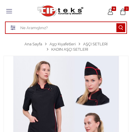
Tüm Kategoriler
0
HASTANE KIYAFETLERİ
ÖĞRETMEN - ÖĞRENCİ ÖNLÜKLERİ
Ana Sayfa
Aşçı Kıyafetleri
AŞÇI SETLERİ
KADIN AŞÇI SETLERİ
TEMİZLİK PERSONEL FORMALARI
Aşçı Kıyafetleri
Tüm Kategorileri Gör