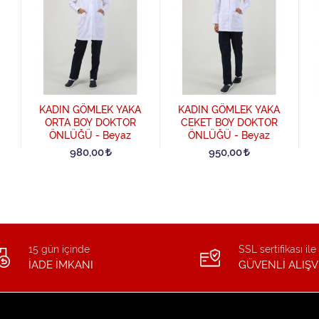
KADIN GÖMLEK YAKA
KADIN GÖMLEK YAKA
ORTA BOY DOKTOR
CEKET BOY DOKTOR
ÖNLÜĞÜ - Beyaz
ÖNLÜĞÜ - Beyaz
980,00
950,00
15 gün içinde
SSL sertifikası ile
İADE İMKANI
GÜVENLİ ALIŞV