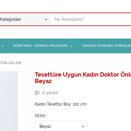
ÖĞRETMEN - ÖĞRENCİ ÖNLÜKLERİ
TEMİZLİK PERSONEL FORMALAR
 ÖNLÜKLERİ
Tesettüre Uygun Kadın Doktor Önl
Beyaz
0
yorum
Kadın Tesettür Boy: 120 cm
RENK