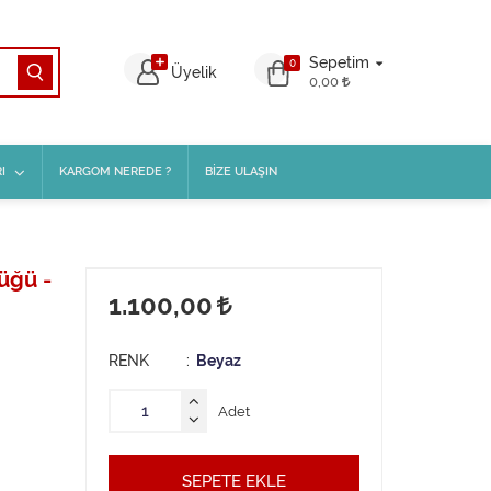
Sepetim
0
Üyelik
0,00
I
KARGOM NEREDE ?
BİZE ULAŞIN
üğü -
1.100,00
RENK
Beyaz
Adet
SEPETE EKLE