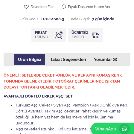
Favorilere Ekle
Fiyatı Düşünce Haber Ver
Ürün Kodu:
TPX-S1600-3
İade Bilgisi:
FIRSAT
ÜCRETSIZ
ÜRÜNÜ
KARGO
Ürün Bilgisi
Taksit Seçenekleri
Yorumlar
(0)
ÖNEMLİ : SETLERDE CEKET -ÖNLÜK VE KEP AYNI KUMAŞ RENK
TONUNDA GELMEKTEDİR. FOTOĞRAF ÇEKİMLERİNDE IŞIKTAN
DOLAYI TON FARKI OLABİLMEKTEDİR.
AVANTAJLI DÖRTLÜ ERKEK AŞÇI SET
Turkuaz Aşçı Ceket + Siyah Aşçı Pantolon + Askılı Önlük ve Kep
Dörtlü Avantajlı Takım Aşçı ceketleri rahat kesim ve kumaş
özelliği ile hem yaz hem de kış mevsimi için kullanıma
uygundur.
WhatsApp
Aşçı ceketleri uzunkol, Kol ucu katlamalı manşet sağ ve sol kol