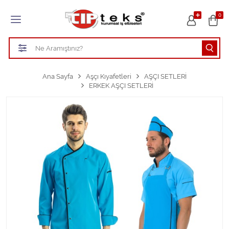
Tüm Kategoriler
0
HASTANE KIYAFETLERİ
ÖĞRETMEN - ÖĞRENCİ ÖNLÜKLERİ
Ana Sayfa
Aşçı Kıyafetleri
AŞÇI SETLERİ
ERKEK AŞÇI SETLERİ
TEMİZLİK PERSONEL FORMALARI
Aşçı Kıyafetleri
Tüm Kategorileri Gör