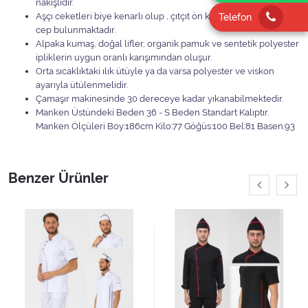
nakışlıdır.
Aşçı ceketleri biye kenarlı olup , çıtçıt ön kapamalı, sol kolda
Telefon
cep bulunmaktadır.
Alpaka kumaş, doğal lifler, organik pamuk ve sentetik polyester
ipliklerin uygun oranlı karışımından oluşur.
Orta sıcaklıktaki ılık ütüyle ya da varsa polyester ve viskon
ayarıyla ütülenmelidir.
Çamaşır makinesinde 30 dereceye kadar yıkanabilmektedir.
Manken Üstündeki Beden 36 - S Beden Standart Kalıptır.
Manken Ölçüleri Boy:186cm Kilo:77 Göğüs:100 Bel:81 Basen:93
Benzer Ürünler