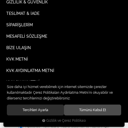
GİZLİLİK & GÜVENLİK
TESLİMAT & İADE
SİPARİŞLERİM
MESAFELİ SÖZLEŞME
BİZE ULAŞIN
KVK METNİ
KVK AYDINLATMA METNİ
KVK ONAY METNİ
Size daha iyi hizmet verebilmek için internet sitemizde çerezler
kullanılmaktadır. Çerez Politikaları Aydınlatma Metni’ni okuyabilir ve
dilerseniz tercihlerinizi değiştirebilirsiniz.
© 2020
TIPTEKS KURUMSAL İŞ ELBİSELERİ
. Tüm hakları saklıdır.
Tercihleri Ayarla
Tümünü Kabul Et
Gizlilik ve Çerez Politikası
®
Hipotenüs
Yeni Nesil E-Ticaret Sistemleri ile Hazırlanmıştır.