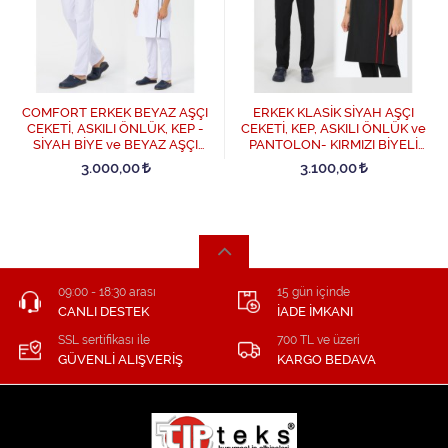
COMFORT ERKEK BEYAZ AŞÇI
ERKEK KLASİK SİYAH AŞÇI
CEKETİ, ASKILI ÖNLÜK, KEP -
CEKETİ, KEP, ASKILI ÖNLÜK ve
SİYAH BİYE ve BEYAZ AŞÇI
PANTOLON- KIRMIZI BİYELİ
PANTOLON DÖRTLÜ SET -
DÖRTLÜ AŞÇI SET - Siyah
3.000,00
3.100,00
SiyahBiye-Beyaz
09:00 - 18:30 arası
15 gün içinde
CANLI DESTEK
İADE İMKANI
SSL sertifikası ile
700 TL ve üzeri
GÜVENLİ ALIŞVERİŞ
KARGO BEDAVA