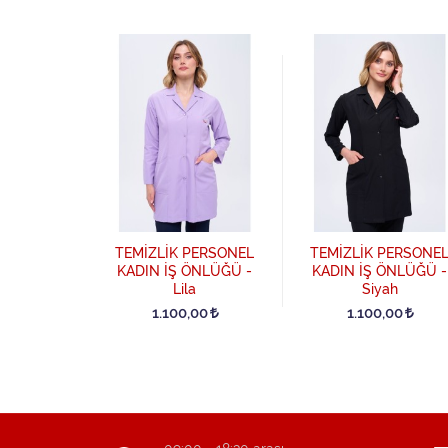
PERSONEL
TEMİZLİK PERSONEL
TEMİZLİK PERSONE
ÖNLÜĞÜ -
KADIN İŞ ÖNLÜĞÜ -
KADIN İŞ ÖNLÜĞÜ -
avi
Lila
Siyah
00
1.100,00
1.100,00