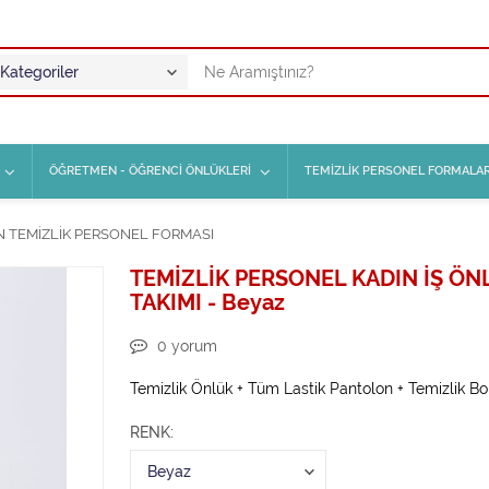
ÖĞRETMEN - ÖĞRENCİ ÖNLÜKLERİ
TEMİZLİK PERSONEL FORMALAR
N TEMİZLİK PERSONEL FORMASI
TEMİZLİK PERSONEL KADIN İŞ Ö
TAKIMI - Beyaz
0
yorum
Temizlik Önlük + Tüm Lastik Pantolon + Temizlik B
RENK