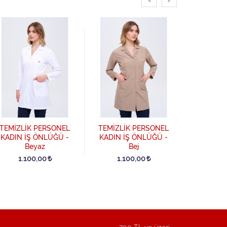
TEMİZLİ
KADIN İ
Sak
TEMİZLİK PERSONEL
TEMİZLİK PERSONEL
1.1
KADIN İŞ ÖNLÜĞÜ -
KADIN İŞ ÖNLÜĞÜ -
Beyaz
Bej
1.100,00
1.100,00