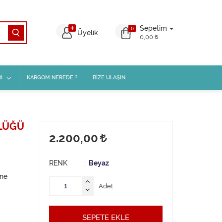
Sepetim
0
Üyelik
0,00
I
KARGOM NEREDE ?
BİZE ULAŞIN
NLÜĞÜ
2.200,00
RENK
Beyaz
one
Adet
SEPETE EKLE