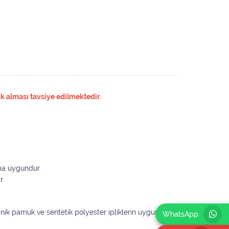
k alması tavsiye edilmektedir.
ıma uygundur.
r.
ganik pamuk ve sentetik polyester ipliklerin uygun
WhatsApp