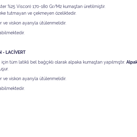
ester %25 Viscon) 170-180 Gr/M2 kumaştan üretilmiştir.
leke tutmayan ve çekmeyen özeliktedir.
er ve viskon ayarıyla ütülenmelidir.
abilmektedir.
 - LACİVERT
çin tüm latikli bel bağçıklı olarak alpaka kumaştan yapılmıştır.
Alpa
uşur.
er ve viskon ayarıyla ütülenmelidir.
abilmektedir.