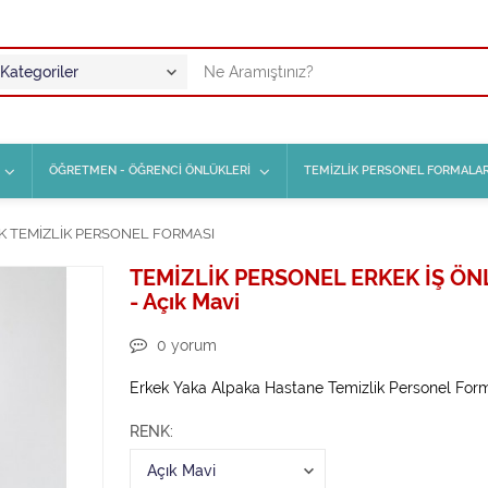
ÖĞRETMEN - ÖĞRENCİ ÖNLÜKLERİ
TEMİZLİK PERSONEL FORMALAR
K TEMİZLİK PERSONEL FORMASI
TEMİZLİK PERSONEL ERKEK İŞ Ö
- Açık Mavi
0
yorum
Erkek Yaka Alpaka Hastane Temizlik Personel For
RENK