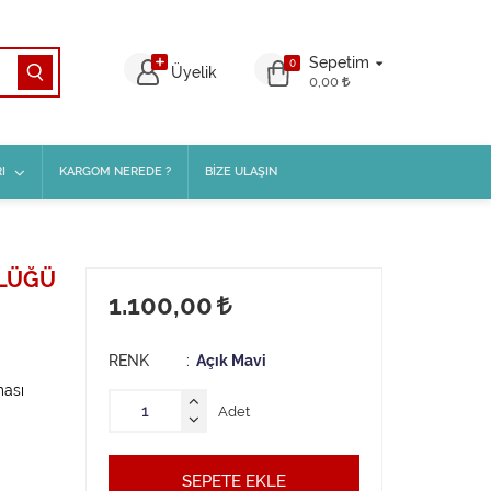
Sepetim
0
Üyelik
0,00
I
KARGOM NEREDE ?
BİZE ULAŞIN
NLÜĞÜ
1.100,00
RENK
Açık Mavi
ması
Adet
SEPETE EKLE