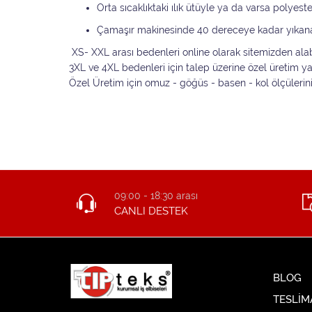
Orta sıcaklıktaki ılık ütüyle ya da varsa polyest
Çamaşır makinesinde 40 dereceye kadar yıkan
XS- XXL arası bedenleri online olarak sitemizden alabi
3XL ve 4XL bedenleri için talep üzerine özel üretim 
Özel Üretim için omuz - göğüs - basen - kol ölçülerin
09:00 - 18:30 arası
CANLI DESTEK
BLOG
TESLİM