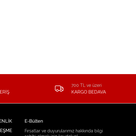
700 TL ve üzeri
ERİŞ
KARGO BEDAVA
ENLİK
E-Bülten
LEŞME
Fırsatlar ve duyurularımız hakkında bilgi