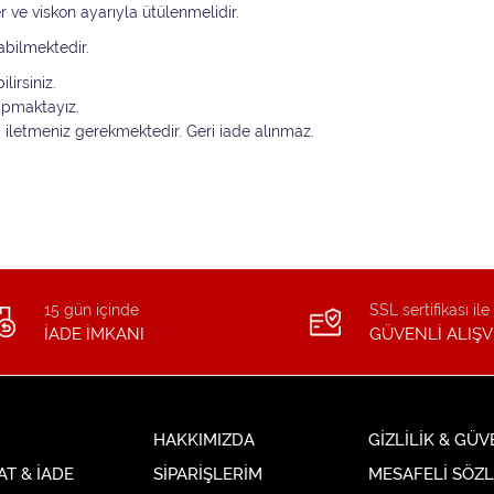
er ve viskon ayarıyla ütülenmelidir.
abilmektedir.
lirsiniz.
yapmaktayız.
i iletmeniz gerekmektedir. Geri iade alınmaz.
15 gün içinde
SSL sertifikası ile
İADE İMKANI
GÜVENLİ ALIŞV
HAKKIMIZDA
GİZLİLİK & GÜV
AT & İADE
SİPARİŞLERİM
MESAFELİ SÖZ