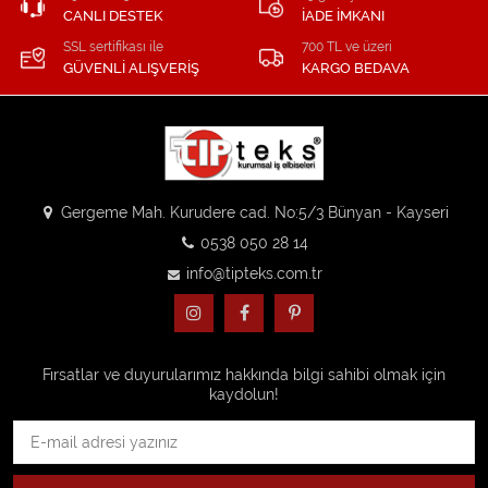
CANLI DESTEK
İADE İMKANI
SSL sertifikası ile
700 TL ve üzeri
GÜVENLİ ALIŞVERİŞ
KARGO BEDAVA
Gergeme Mah. Kurudere cad. No:5/3 Bünyan - Kayseri
0538 050 28 14
info@tipteks.com.tr
Fırsatlar ve duyurularımız hakkında bilgi sahibi olmak için
kaydolun!