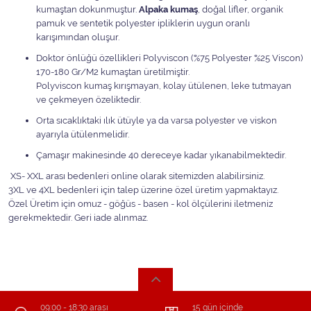
kumaştan dokunmuştur.
Alpaka kumaş
, doğal lifler, organik
pamuk ve sentetik polyester ipliklerin uygun oranlı
karışımından oluşur.
Doktor önlüğü özellikleri Polyviscon (%75 Polyester %25 Viscon)
170-180 Gr/M2 kumaştan üretilmiştir.
Polyviscon kumaş kırışmayan, kolay ütülenen, leke tutmayan
ve çekmeyen özeliktedir.
Orta sıcaklıktaki ılık ütüyle ya da varsa polyester ve viskon
ayarıyla ütülenmelidir.
Çamaşır makinesinde 40 dereceye kadar yıkanabilmektedir.
XS- XXL arası bedenleri online olarak sitemizden alabilirsiniz.
3XL ve 4XL bedenleri için talep üzerine özel üretim yapmaktayız.
Özel Üretim için omuz - göğüs - basen - kol ölçülerini iletmeniz
gerekmektedir. Geri iade alınmaz.
09:00 - 18:30 arası
15 gün içinde