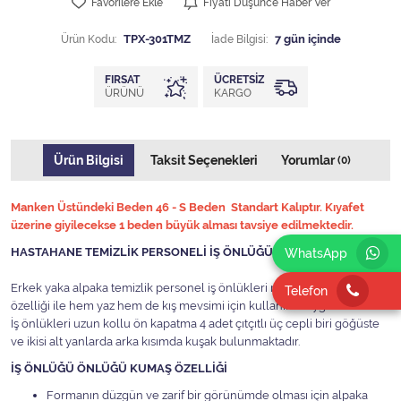
Favorilere Ekle
Fiyatı Düşünce Haber Ver
Ürün Kodu:
TPX-301TMZ
İade Bilgisi:
FIRSAT
ÜCRETSIZ
ÜRÜNÜ
KARGO
Ürün Bilgisi
Taksit Seçenekleri
Yorumlar
(0)
Manken Üstündeki Beden 46 - S Beden Standart Kalıptır. Kıyafet
üzerine giyilecekse 1 beden büyük alması tavsiye edilmektedir.
HASTAHANE TEMİZLİK PERSONELİ İŞ ÖNLÜĞÜ
WhatsApp
Erkek yaka alpaka temizlik personel iş önlükleri rahat kesim ve kumaş
Telefon
özelliği ile hem yaz hem de kış mevsimi için kullanıma uygundur.
İş önlükleri uzun kollu ön kapatma 4 adet çıtçıtlı üç cepli biri göğüste
ve ikisi alt yanlarda arka kısımda kuşak bulunmaktadır.
İŞ ÖNLÜĞÜ ÖNLÜĞÜ KUMAŞ ÖZELLİĞİ
Formanın düzgün ve zarif bir görünümde olması için alpaka