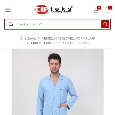
Tüm Kategoriler
0
HASTANE KIYAFETLERİ
ÖĞRETMEN - ÖĞRENCİ ÖNLÜKLERİ
Ana Sayfa
TEMİZLİK PERSONEL FORMALARI
ERKEK TEMİZLİK PERSONEL FORMASI
TEMİZLİK PERSONEL FORMALARI
Aşçı Kıyafetleri
Tüm Kategorileri Gör