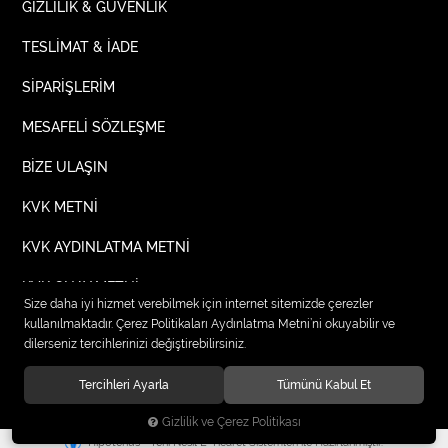
GİZLİLİK & GÜVENLİK
TESLİMAT & İADE
SİPARİŞLERİM
MESAFELİ SÖZLEŞME
BİZE ULAŞIN
KVK METNİ
KVK AYDINLATMA METNİ
KVK ONAY METNİ
Size daha iyi hizmet verebilmek için internet sitemizde çerezler
kullanılmaktadır. Çerez Politikaları Aydınlatma Metni’ni okuyabilir ve
dilerseniz tercihlerinizi değiştirebilirsiniz.
© 2020
TIPTEKS KURUMSAL İŞ ELBİSELERİ
. Tüm hakları saklıdır.
Tercihleri Ayarla
Tümünü Kabul Et
Gizlilik ve Çerez Politikası
®
Hipotenüs
Yeni Nesil E-Ticaret Sistemleri ile Hazırlanmıştır.