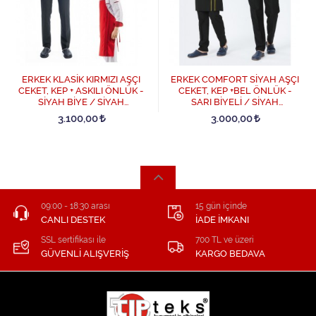
ERKEK KLASİK KIRMIZI AŞÇI
ERKEK COMFORT SİYAH AŞÇI
CEKET, KEP + ASKILI ÖNLÜK -
CEKET, KEP +BEL ÖNLÜK -
SİYAH BİYE / SİYAH
SARI BİYELİ / SİYAH
PANTOLON DÖRTLÜ AŞÇI
PANTOLON DÖRTLÜ AŞÇI
3.100,00
3.000,00
SET - Kırmızı
SET - Siyah
09:00 - 18:30 arası
15 gün içinde
CANLI DESTEK
İADE İMKANI
SSL sertifikası ile
700 TL ve üzeri
GÜVENLİ ALIŞVERİŞ
KARGO BEDAVA