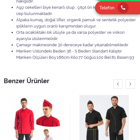
nakışlıdır.
Aşçı ceketleri biye kenarlı olup , çıtçıt ön kapamalı, sol kolda
Telefon
cep bulunmaktadır.
Alpaka kumaş, doğal lifler, organik pamuk ve sentetik polyester
ipliklerin uygun oranlı karışımından oluşur.
Orta sıcaklıktaki ılık ütüyle ya da varsa polyester ve viskon
ayarıyla ütülenmelidir.
Çamaşır makinesinde 30 dereceye kadar yıkanabilmektedir.
Manken Üstündeki Beden 36 - S Beden Standart Kalıptır.
Manken Ölçüleri Boy:186cm Kilo:77 Göğüs:100 Bel:81 Basen:93
Benzer Ürünler