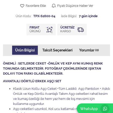
Favorilere Ekle
Fiyatı Düşünce Haber Ver
Ürün Kodu:
TPX-S1600-04
İade Bilgisi:
FIRSAT
ÜCRETSIZ
ÜRÜNÜ
KARGO
Ürün Bilgisi
Taksit Seçenekleri
Yorumlar
(0)
ÖNEMLİ : SETLERDE CEKET -ÖNLÜK VE KEP AYNI KUMAŞ RENK
TONUNDA GELMEKTEDİR. FOTOĞRAF ÇEKİMLERİNDE IŞIKTAN
DOLAYI TON FARKI OLABİLMEKTEDİR.
AVANTAJLI DÖRTLÜ ERKEK AŞÇI SET
Klasik Uzun Kollu Aşçı Ceket +Tüm Lastikli Aşçı Pantolon + Askılı
Önlük ve Kep Dörtlü Avantajlı Takım Aşçı ceketleri rahat kesim
ve kumaş özelliği ile hem yaz hem de kış mevsimi için
kullanıma uygundur.
WhatsApp
Aşçı ceketleri uzunkol, Kol ucu katlamalı manşet sağ ve sol kol