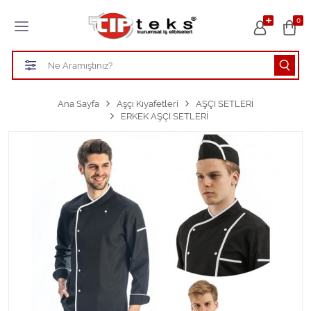
Tüm Kategoriler
0
HASTANE KIYAFETLERİ
ÖĞRETMEN - ÖĞRENCİ ÖNLÜKLERİ
Ana Sayfa
Aşçı Kıyafetleri
AŞÇI SETLERİ
ERKEK AŞÇI SETLERİ
TEMİZLİK PERSONEL FORMALARI
Aşçı Kıyafetleri
Tüm Kategorileri Gör