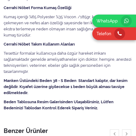
Cerrahi Nöbet Forma Kumaş Özelliği
Kumaş içeriği %65 Polyester %35 Viscon. /185gr, kolay ütülenen,
WhatsApp
çekmeyen ve nefes alan özelliği sayesinde teri kolayca emen ve
ekstra terlemeye neden olmayan insan sağlığına zararlı olmayan bir
Telefon
kumaş türüdür.
Cerrahi Nöbet Takım Kullanım Alanları
Tesettür formalar kullanıcıya daha özgür hareket imkanı
sağlamaktadır genelde ameliyathaneler için doktor, hemşire, anestezi
teknisyenleri, veteriner, ebeler gibi sağlık personelleri için
tasarlanmıştır.
Manken Üstündeki Beden 38 - S Beden Standart kalıptır, dar kesim
değildir. Kıyafet üzerine giyilecekse 1 beden büyük alması tavsiye
edilmektedir.
Beden Tablosuna Resim Galerisinden Ulaşabilirsiniz, Lütfen
Bedeninizi Tablodan Kontrol Ederek Sipariş Veriniz.
Benzer Ürünler