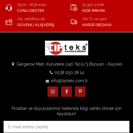
09:00 - 18:30 arası
15 gün içinde
CANLI DESTEK
İADE İMKANI
SSL sertifikası ile
700 TL ve üzeri
GÜVENLİ ALIŞVERİŞ
KARGO BEDAVA
Gergeme Mah. Kurudere cad. No:5/3 Bünyan - Kayseri
0538 050 28 14
info@tipteks.com.tr
Fırsatlar ve duyurularımız hakkında bilgi sahibi olmak için
kaydolun!