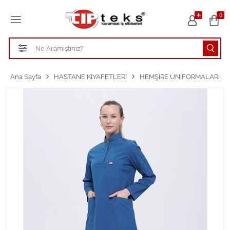
Tüm Kategoriler
0
HASTANE KIYAFETLERİ
ÖĞRETMEN - ÖĞRENCİ ÖNLÜKLERİ
Ana Sayfa
HASTANE KIYAFETLERİ
HEMŞİRE ÜNİFORMALARI
TEMİZLİK PERSONEL FORMALARI
Aşçı Kıyafetleri
Tüm Kategorileri Gör