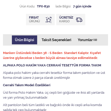
Ürün Kodu:
TPX-830
İade Bilgisi:
FIRSAT
ÜCRETSIZ
ÜRÜNÜ
KARGO
Ürün Bilgisi
Taksit Seçenekleri
Yorumlar
(0)
Manken Üstündeki Beden 38 - S Beden Standart Kalıptır. Kıyafet
üzerine giyilecekse 1 beden büyük alması tavsiye edilmektedir.
ALPAKA POLO HAKİM YAKA CERRAHİ TESETTÜR FORMA TAKIM
Alpaka polo hakim yaka cerrahi tesettür forma takım pantolon ve üst
forma olmak üzere 2 parça olarak üretilmiştir.
Cerrahi Takım Model Özellikleri
Üst forma Polo Hakim Yaka, üç cepli biri göğüste ve ikisi alt yanlarda
ve yan yırtmaç bulunmaktadır.
Alt pantolon beli tüm lastikli ve bağcıklı önde iki cepli arka kısımda
sağda tek cep bulunmaktadır.