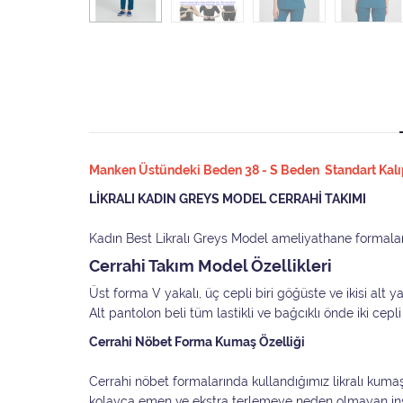
Manken Üstündeki Beden 38 - S Beden Standart Kalıp
LİKRALI KADIN GREYS MODEL CERRAHİ TAKIMI
Kadın Best Likralı Greys Model ameliyathane formaları
Cerrahi Takım Model Özellikleri
Üst forma V yakalı, üç cepli biri göğüste ve ikisi alt
Alt pantolon beli tüm lastikli ve bağcıklı önde iki ce
Cerrahi Nöbet Forma Kumaş Özelliği
Cerrahi nöbet formalarında kullandığımız likralı kuma
kolayca emen ve ekstra terlemeye neden olmayan ins