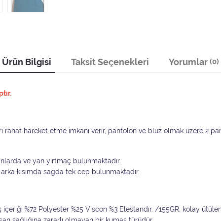
Ürün Bilgisi
Taksit Seçenekleri
Yorumlar
(0)
tır.
 rahat hareket etme imkanı verir, pantolon ve bluz olmak üzere 2 parç
 yanlarda ve yan yırtmaç bulunmaktadır.
pli arka kısımda sağda tek cep bulunmaktadır.
ş içeriği %72 Polyester %25 Viscon %3 Elestandır. /155GR, kolay ütüle
an sağlığına zararlı olmayan bir kumaş türüdür.