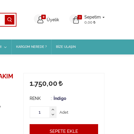
Sepetim
0
Üyelik
0,00
I
KARGOM NEREDE ?
BİZE ULAŞIN
AKIM
1.750,00
RENK
İndigo
e
Adet
SEPETE EKLE