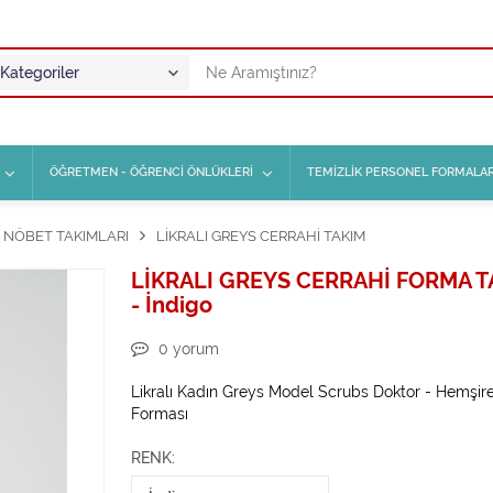
ÖĞRETMEN - ÖĞRENCİ ÖNLÜKLERİ
TEMİZLİK PERSONEL FORMALAR
 NÖBET TAKIMLARI
LİKRALI GREYS CERRAHİ TAKIM
LİKRALI GREYS CERRAHİ FORMA T
- İndigo
0
yorum
Likralı Kadın Greys Model Scrubs Doktor - Hemşir
Forması
RENK