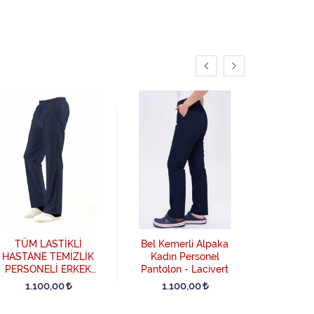
TÜM LAS
HAST
PERSO
TÜM LASTİKLİ
Bel Kemerli Alpaka
PANTOLO
1.0
HASTANE TEMİZLİK
Kadın Personel
PERSONELİ ERKEK
Pantolon - Lacivert
PANTOLON - Lacivert
1.100,00
1.100,00