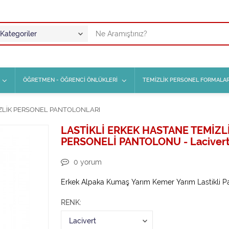
ÖĞRETMEN - ÖĞRENCİ ÖNLÜKLERİ
TEMİZLİK PERSONEL FORMALAR
ZLİK PERSONEL PANTOLONLARI
LASTİKLİ ERKEK HASTANE TEMİZL
PERSONELİ PANTOLONU - Laciver
0
yorum
Erkek Alpaka Kumaş Yarım Kemer Yarım Lastikli P
RENK