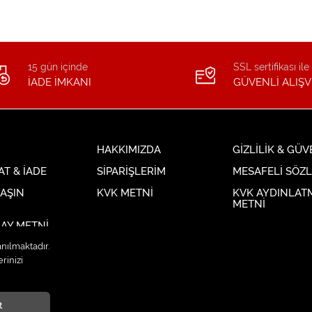
15 gün içinde
SSL sertifikası ile
İADE İMKANI
GÜVENLİ ALIŞV
HAKKIMIZDA
GİZLİLİK & GÜV
AT & İADE
SİPARİŞLERİM
MESAFELİ SÖZ
LAŞIN
KVK METNİ
KVK AYDINLAT
METNİ
AY METNİ
anılmaktadır.
rinizi
t