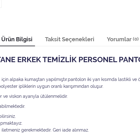
Ürün Bilgisi
Taksit Seçenekleri
Yorumlar
(0)
TANE ERKEK TEMİZLİK PERSONEL PAN
için alpaka kumaştan yapılmıştır.pantolon iki yan kısımda lastikli v
polyester ipliklerin uygun oranlı karışımından oluşur.
er ve viskon ayarıyla ütülenmelidir.
abilmektedir.
lirsiniz.
yapmaktayız.
i iletmeniz gerekmektedir. Geri iade alınmaz.