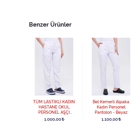
Benzer Ürünler
TİKLİ
TÜM LASTİKLİ KADIN
Bel Kemerli Alpaka
EMİZLİK
HASTANE OKUL
Kadın Personel
İ ERKEK
PERSONEL AŞÇI
Pantolon - Beyaz
- Beyaz
PANTOLONU - Beyaz
00
1.000,00
1.100,00