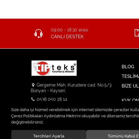
09:00 - 18:30 arası
CANLI DESTEK
BLOG
TESLİM
Gergeme Mah. Kurudere cad. No:5/3
BİZE U
Bünyan - Kayseri
0538 050 28 14
KVK ON
info@tipteks.com.tr
Size daha iyi hizmet verebilmek için internet sitemizde çerezler kull
Çerez Politikaları Aydınlatma Metni’ni okuyabilir ve dilerseniz tercihle
değiştirebilirsiniz.
Tercihleri Ayarla
Tümünü Kabul E