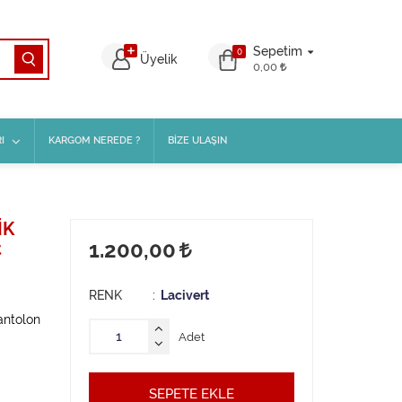
Sepetim
0
Üyelik
0,00
I
KARGOM NEREDE ?
BİZE ULAŞIN
İK
1.200,00
t
RENK
Lacivert
antolon
Adet
SEPETE EKLE