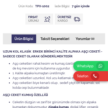
Ürün Kodu:
TPX-1002
İade Bilgisi:
FIRSAT
ÜCRETSIZ
ÜRÜNÜ
KARGO
Ürün Bilgisi
Taksit Seçenekleri
Yorumlar
(0)
UZUN KOL KLASİK ERKEK BİRİNCİ KALİTE ALPAKA AŞÇI CEKETİ -
SADECE CEKET OLARAK GÖNDERİLMEKTEDİR
Aşçı ceketleri rahat kesim ve kumaş özelliği ile hem yaz hem
WhatsApp
de kış mevsimi için kullanıma uygundur.
1. Kalite alpaka kumaştan üretilmiştir.
Telefon
Aşçı ceketleri uzunkol, Kol ucu katlamalı manşetidir
Aşçı ceketleri biye kenarlı olup , sedef çıtçıt ön kapamalı, sol
kolda cep bulunmaktadır.
AŞÇI CEKET KUMAŞ ÖZELLİĞİ
Ceketin düzgün ve zarif bir görünümde olması için alpaka
kumaştan dokunmuştur.
Alpaka kumaş
, doğal lifler, organik