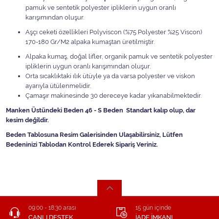
pamuk ve sentetik polyester ipliklerin uygun oranlı
karışımından oluşur.
Aşçı ceketi özellikleri Polyviscon (%75 Polyester %25 Viscon)
170-180 Gr/M2 alpaka kumaştan üretilmiştir.
Alpaka kumaş, doğal lifler, organik pamuk ve sentetik polyester
ipliklerin uygun oranlı karışımından oluşur.
Orta sıcaklıktaki ılık ütüyle ya da varsa polyester ve viskon
ayarıyla ütülenmelidir.
Çamaşır makinesinde 30 dereceye kadar yıkanabilmektedir.
Manken Üstündeki Beden 46 - S Beden Standart kalıp olup, dar
kesim değildir.
Beden Tablosuna Resim Galerisinden Ulaşabilirsiniz, Lütfen
Bedeninizi Tablodan Kontrol Ederek Sipariş Veriniz.
09:00 - 18:30 arası
15 gün içinde
CANLI DESTEK
İADE İMKANI