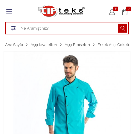
Tüm Kategoriler
0
HASTANE KIYAFETLERİ
ÖĞRETMEN - ÖĞRENCİ ÖNLÜKLERİ
Ana Sayfa
Aşçı Kıyafetleri
Aşçı Elbiseleri
Erkek Aşçı Ceketi
TEMİZLİK PERSONEL FORMALARI
Aşçı Kıyafetleri
Tüm Kategorileri Gör