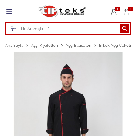
Tüm Kategoriler
0
HASTANE KIYAFETLERİ
ÖĞRETMEN - ÖĞRENCİ ÖNLÜKLERİ
Ana Sayfa
Aşçı Kıyafetleri
Aşçı Elbiseleri
Erkek Aşçı Ceketi
TEMİZLİK PERSONEL FORMALARI
Aşçı Kıyafetleri
Tüm Kategorileri Gör