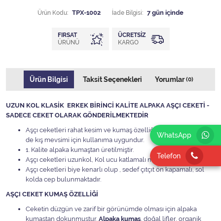
Ürün Kodu:
TPX-1002
İade Bilgisi:
FIRSAT
ÜCRETSIZ
ÜRÜNÜ
KARGO
Ürün Bilgisi
Taksit Seçenekleri
Yorumlar
(0)
UZUN KOL KLASİK ERKEK BİRİNCİ KALİTE ALPAKA AŞÇI CEKETİ -
SADECE CEKET OLARAK GÖNDERİLMEKTEDİR
Aşçı ceketleri rahat kesim ve kumaş özelliği ile hem yaz hem
WhatsApp
de kış mevsimi için kullanıma uygundur.
1. Kalite alpaka kumaştan üretilmiştir.
Telefon
Aşçı ceketleri uzunkol, Kol ucu katlamalı manşetidir
Aşçı ceketleri biye kenarlı olup , sedef çıtçıt ön kapamalı, sol
kolda cep bulunmaktadır.
AŞÇI CEKET KUMAŞ ÖZELLİĞİ
Ceketin düzgün ve zarif bir görünümde olması için alpaka
kumaştan dokunmuştur.
Alpaka kumaş
, doğal lifler, organik