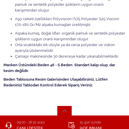
pamuk ve sentetik polyester ipliklerin uygun oranlı
karışımından oluşur.
Aşçı ceketi özellikleri Polyviscon (%75 Polyester %25 Viscon)
170-180 Gr/M2 alpaka kumaştan üretilmiştir.
Alpaka kumaş, doğal lifler, organik pamuk ve sentetik polyester
ipliklerin uygun oranlı karışımından oluşur.
Orta sıcaklıktaki ılık ütüyle ya da varsa polyester ve viskon
ayarıyla ütülenmelidir.
Çamaşır makinesinde 30 dereceye kadar yıkanabilmektedir.
Manken Üstündeki Beden 46 - S Beden Standart kalıp olup, dar
kesim değildir.
Beden Tablosuna Resim Galerisinden Ulaşabilirsiniz, Lütfen
Bedeninizi Tablodan Kontrol Ederek Sipariş Veriniz.
09:00 - 18:30 arası
15 gün içinde
CANLI DESTEK
İADE İMKANI