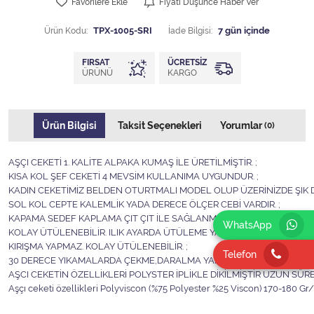
Favorilere Ekle
Fiyatı Düşünce Haber Ver
Ürün Kodu:
TPX-1005-SRI
İade Bilgisi:
FIRSAT
ÜCRETSIZ
ÜRÜNÜ
KARGO
Ürün Bilgisi
Taksit Seçenekleri
Yorumlar
(0)
AŞÇI CEKETİ 1. KALİTE ALPAKA KUMAŞ İLE ÜRETİLMİŞTİR. ;
KISA KOL ŞEF CEKETİ 4 MEVSİM KULLANIMA UYGUNDUR. ;
KADIN CEKETİMİZ BELDEN OTURTMALI MODEL OLUP ÜZERİNİZDE ŞIK D
SOL KOL CEPTE KALEMLİK YADA DERECE ÖLÇER CEBİ VARDIR. ;
KAPAMA SEDEF KAPLAMA ÇIT ÇIT İLE SAĞLANMAKTADIR. ;
WhatsApp
KOLAY ÜTÜLENEBİLİR. ILIK AYARDA ÜTÜLEME YAPILABİLİR ;
KIRIŞMA YAPMAZ. KOLAY ÜTÜLENEBİLİR. ;
Telefon
30 DERECE YIKAMALARDA ÇEKME,DARALMA YAPMAZ. ;
AŞCI CEKETİN ÖZELLİKLERİ POLYSTER İPLİKLE DİKİLMİŞTİR UZUN SÜRE
Aşçı ceketi özellikleri Polyviscon (%75 Polyester %25 Viscon) 170-180 Gr/