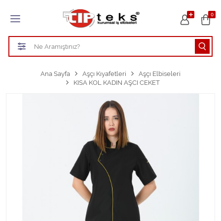
Tüm Kategoriler
0
HASTANE KIYAFETLERİ
ÖĞRETMEN - ÖĞRENCİ ÖNLÜKLERİ
Ana Sayfa
Aşçı Kıyafetleri
Aşçı Elbiseleri
KISA KOL KADIN AŞCI CEKET
TEMİZLİK PERSONEL FORMALARI
Aşçı Kıyafetleri
Tüm Kategorileri Gör