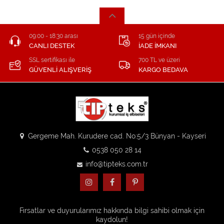
09:00 - 18:30 arası
15 gün içinde
CANLI DESTEK
İADE İMKANI
SSL sertifikası ile
700 TL ve üzeri
GÜVENLİ ALIŞVERİŞ
KARGO BEDAVA
Gergeme Mah. Kurudere cad. No:5/3 Bünyan - Kayseri
0538 050 28 14
info@tipteks.com.tr
Fırsatlar ve duyurularımız hakkında bilgi sahibi olmak için
kaydolun!