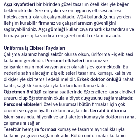
Aşçı kıyafetleri
bir birinden güzel tasarım özellikleriyle beğeni
beklemektedir. Size en yakın ve en uygun iş elbisesi adresi
tipteks.com.tr olarak çalışmaktadır. 7/24 bulunduğunuz yerden
iletişim kurabilir firmanız ve çalışanlarınızın güvenliğini
sağlayabilirsiniz.
Aşçı gömleği
kullanıcıya rahatlık kazandıran ve
firmaya prestij kazandıran en güzel mobil reklam aracıdır.
Üniforma İş Elbisesi Faydaları
Çalışma alanınız hangi sektör olursa olsun, üniforma –iş elbisesi
kullanımı gereklidir.
Personel elbiseleri
firmanız ve
çalışanlarınızın motivasyon aracı olarak işlev görmektedir. Bu
nedenle satın alacağınız iş elbiseleri tasarımı, kumaşı, kalıbı ve
dikişleriyle sizi temsil edebilmelidir.
Erkek doktor önlüğü
rahat
kalıbı, sağlıklı kumaşlarıyla farkını kanıtlamaktadır.
Öğretmen önlüğü
çalışma saatlerinde öğrencilere karşı ciddiyet
unsuru olup öğretmenin okula aidiyet duygusunu sağlamaktadır.
Personel elbiseleri
özel ve kurumsal bütün firmalar için çok
önemli ve uygun fiyatlı reklam araçlarıdır.
Cerrahi üniforma
işlem sırasında, hijyenik ve anti alerjen kumaşıyla doktorun rahat
çalışmasını sağlar.
Tesettür hemşire forması
kumaş ve tasarım ayrıcalıklarıyla
kullanıcıya güven sağlamaktadır. Bütün üniformalar kullanıcı