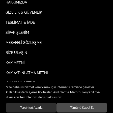
HAKKIMIZDA
GİZLİLİK & GÜVENLİK
TESLİMAT & İADE
SİPARİŞLERİM
MESAFELİ SÖZLEŞME
BİZE ULAŞIN
KVK METNİ
KVK AYDINLATMA METNİ
KVK ONAY METNİ
Size daha iyi hizmet verebilmek için internet sitemizde çerezler
kullanılmaktadır. Çerez Politikaları Aydınlatma Metni’ni okuyabilir ve
dilerseniz tercihlerinizi değiştirebilirsiniz.
© 2020
TIPTEKS KURUMSAL İŞ ELBİSELERİ
. Tüm hakları saklıdır.
Tercihleri Ayarla
Tümünü Kabul Et