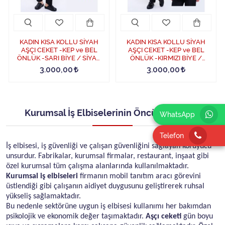
KADIN KISA KOLLU SİYAH
KADIN KISA KOLLU SİYAH
AŞÇI CEKET -KEP ve BEL
AŞÇI CEKET -KEP ve BEL
ÖNLÜK -SARI BİYE / SİYAH
ÖNLÜK -KIRMIZI BİYE /
PANTOLON SET
SİYAH PANTOLON SET
3.000,00
3.000,00
Kurumsal İş Elbiselerinin Öncüsü Tipteks
WhatsApp
Telefon
İş elbisesi, iş güvenliği ve çalışan güvenliğini sağlayan koruyucu
unsurdur. Fabrikalar, kurumsal firmalar, restaurant, inşaat gibi
özel kurumsal tüm çalışma alanlarında kullanılmaktadır.
Kurumsal iş elbiseleri
firmanın mobil tanıtım aracı görevini
üstlendiği gibi çalışanın aidiyet duygusunu geliştirerek ruhsal
yükseliş sağlamaktadır.
Bu nedenle sektörüne uygun iş elbisesi kullanımı her bakımdan
psikolojik ve ekonomik değer taşımaktadır.
Aşçı ceketi
gün boyu