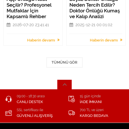
Seçilir? Profesyonel
Neden Tercih Edilir?
Mutfaklar İçin
Doktor Önlüğü Kumaş
Kapsamlı Rehber
ve Kalıp Analizi
2026-07-20 23:41:41
2025-12-21 00:01:02
Haberin devamı
Haberin devamı
TÜMÜNÜ GÖR
09:00 - 18:30 arası
15 gün içinde
CANLI DESTEK
İADE İMKANI
SSL sertifikası ile
700 TL ve üzeri
GÜVENLİ ALIŞVERİŞ
KARGO BEDAVA