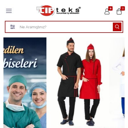
Tüm Kategoriler
0
HASTANE KIYAFETLERİ
ÖĞRETMEN - ÖĞRENCİ ÖNLÜKLERİ
TEMİZLİK PERSONEL FORMALARI
Aşçı Kıyafetleri
Tüm Kategorileri Gör