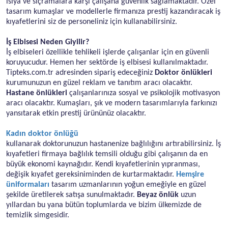
ısıya ve sıçramalara karşı çalışana güvenlik sağlamaktadır. Özel
tasarım kumaşlar ve modellerle firmanıza prestij kazandıracak iş
kıyafetlerini siz de personeliniz için kullanabilirsiniz.
İş Elbisesi Neden Giyilir?
İş elbiseleri özellikle tehlikeli işlerde çalışanlar için en güvenli
koruyucudur. Hemen her sektörde iş elbisesi kullanılmaktadır.
Tipteks.com.tr adresinden sipariş edeceğiniz
Doktor önlükleri
kurumunuzun en güzel reklam ve tanıtım aracı olacaktır.
Hastane önlükleri
çalışanlarınıza sosyal ve psikolojik motivasyon
aracı olacaktır. Kumaşları, şık ve modern tasarımlarıyla farkınızı
yansıtarak etkin prestij ürününüz olacaktır.
Kadın doktor önlüğü
kullanarak doktorunuzun hastanenize bağlılığını artırabilirsiniz. İş
kıyafetleri firmaya bağlılık temsili olduğu gibi çalışanın da en
büyük ekonomi kaynağıdır. Kendi kıyafetlerinin yıpranması,
değişik kıyafet gereksiniminden de kurtarmaktadır.
Hemşire
üniformaları
tasarım uzmanlarının yoğun emeğiyle en güzel
şekilde üretilerek satışa sunulmaktadır.
Beyaz önlük
uzun
yıllardan bu yana bütün toplumlarda ve bizim ülkemizde de
temizlik simgesidir.