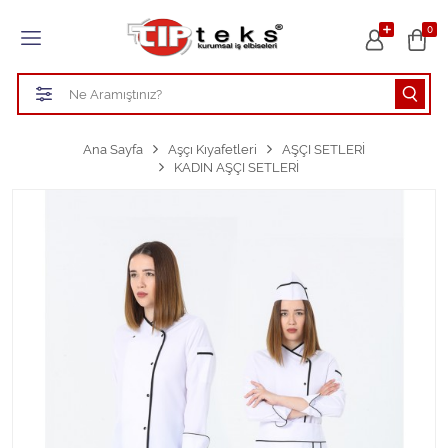
Tüm Kategoriler
0
HASTANE KIYAFETLERİ
ÖĞRETMEN - ÖĞRENCİ ÖNLÜKLERİ
Ana Sayfa
Aşçı Kıyafetleri
AŞÇI SETLERİ
KADIN AŞÇI SETLERİ
TEMİZLİK PERSONEL FORMALARI
Aşçı Kıyafetleri
Tüm Kategorileri Gör