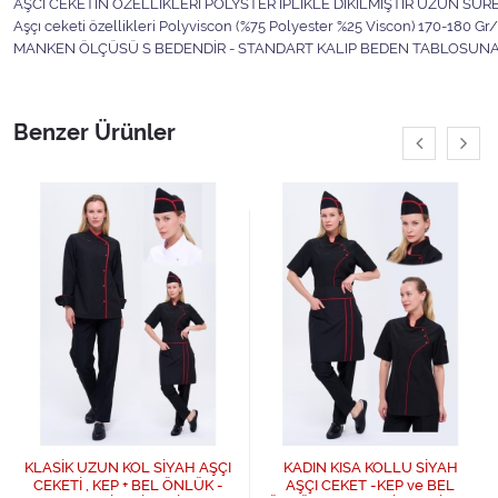
AŞCI CEKETİN ÖZELLİKLERİ POLYSTER İPLİKLE DİKİLMİŞTİR UZUN SÜRE
Aşçı ceketi özellikleri Polyviscon (%75 Polyester %25 Viscon) 170-180 Gr/
MANKEN ÖLÇÜSÜ S BEDENDİR - STANDART KALIP BEDEN TABLOSUNA S
Benzer Ürünler
KLASİK UZUN KOL SİYAH AŞÇI
KADIN KISA KOLLU SİYAH
CEKETİ , KEP + BEL ÖNLÜK -
AŞÇI CEKET -KEP ve BEL