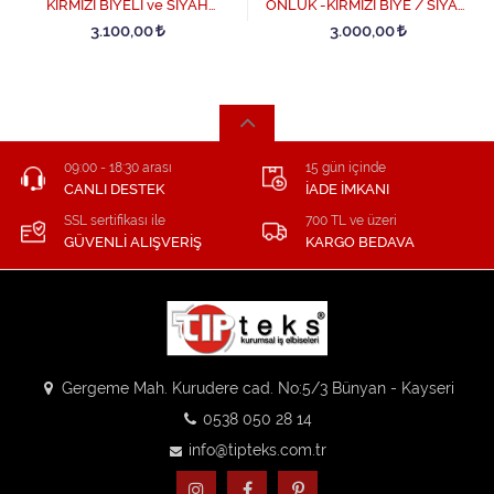
KIRMIZI BİYELİ ve SİYAH
ÖNLÜK -KIRMIZI BİYE / SİYAH
PANTOLON DÖRTLÜ SET -
PANTOLON SET - KırmızıBiye-
3.100,00
3.000,00
KırmızıBiye-Siyah
Siyah
09:00 - 18:30 arası
15 gün içinde
CANLI DESTEK
İADE İMKANI
SSL sertifikası ile
700 TL ve üzeri
GÜVENLİ ALIŞVERİŞ
KARGO BEDAVA
Gergeme Mah. Kurudere cad. No:5/3 Bünyan - Kayseri
0538 050 28 14
info@tipteks.com.tr