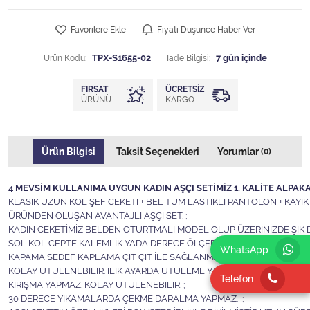
Favorilere Ekle
Fiyatı Düşünce Haber Ver
Ürün Kodu:
TPX-S1655-02
İade Bilgisi:
FIRSAT
ÜCRETSIZ
ÜRÜNÜ
KARGO
Ürün Bilgisi
Taksit Seçenekleri
Yorumlar
(0)
4 MEVSİM KULLANIMA UYGUN KADIN AŞÇI SETİMİZ 1. KALİTE ALPAKA 
KLASİK UZUN KOL ŞEF CEKETİ + BEL TÜM LASTİKLİ PANTOLON + KAY
ÜRÜNDEN OLUŞAN AVANTAJLI AŞÇI SET. ;
KADIN CEKETİMİZ BELDEN OTURTMALI MODEL OLUP ÜZERİNİZDE ŞIK D
SOL KOL CEPTE KALEMLİK YADA DERECE ÖLÇER CEBİ VARDIR. ;
WhatsApp
KAPAMA SEDEF KAPLAMA ÇIT ÇIT İLE SAĞLANMAKTADIR. ;
KOLAY ÜTÜLENEBİLİR. ILIK AYARDA ÜTÜLEME YAPILABİLİR ;
Telefon
KIRIŞMA YAPMAZ. KOLAY ÜTÜLENEBİLİR. ;
30 DERECE YIKAMALARDA ÇEKME,DARALMA YAPMAZ. ;