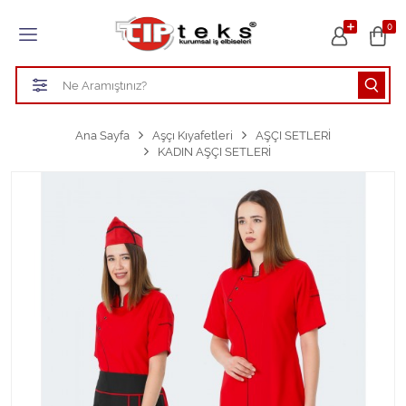
Tüm Kategoriler
0
HASTANE KIYAFETLERİ
ÖĞRETMEN - ÖĞRENCİ ÖNLÜKLERİ
Ana Sayfa
Aşçı Kıyafetleri
AŞÇI SETLERİ
KADIN AŞÇI SETLERİ
TEMİZLİK PERSONEL FORMALARI
Aşçı Kıyafetleri
Tüm Kategorileri Gör