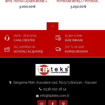
BİYE /SİYAH ÜÇGEN BONE ve
PÖTİKARE BİYELİ / PÖTİKARE
PANTOLON SET - SiyahBiye-
PANTOLON AŞÇI SET - Beyaz
3.000,00
3.250,00
Bordo
09:00 - 18:30 arası
15 gün içinde
CANLI DESTEK
İADE İMKANI
SSL sertifikası ile
700 TL ve üzeri
GÜVENLİ ALIŞVERİŞ
KARGO BEDAVA
Gergeme Mah. Kurudere cad. No:5/3 Bünyan - Kayseri
0538 050 28 14
info@tipteks.com.tr