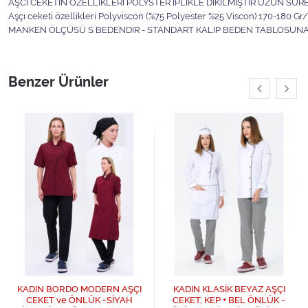
AŞCI CEKETİN ÖZELLİKLERİ POLYSTER İPLİKLE DİKİLMİŞTİR UZUN SÜRE
Aşçı ceketi özellikleri Polyviscon (%75 Polyester %25 Viscon) 170-180 Gr/
MANKEN ÖLÇÜSÜ S BEDENDİR - STANDART KALIP BEDEN TABLOSUNA S
Benzer Ürünler
KADIN BORDO MODERN AŞÇI
KADIN KLASİK BEYAZ AŞÇI
CEKET ve ÖNLÜK -SİYAH
CEKET, KEP + BEL ÖNLÜK -