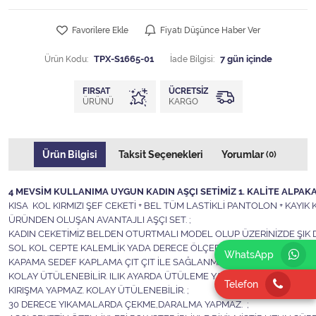
Favorilere Ekle
Fiyatı Düşünce Haber Ver
Ürün Kodu:
TPX-S1665-01
İade Bilgisi:
FIRSAT
ÜCRETSIZ
ÜRÜNÜ
KARGO
Ürün Bilgisi
Taksit Seçenekleri
Yorumlar
(0)
4 MEVSİM KULLANIMA UYGUN KADIN AŞÇI SETİMİZ 1. KALİTE ALPAKA 
KISA KOL KIRMIZI ŞEF CEKETİ + BEL TÜM LASTİKLİ PANTOLON + KAY
ÜRÜNDEN OLUŞAN AVANTAJLI AŞÇI SET. ;
KADIN CEKETİMİZ BELDEN OTURTMALI MODEL OLUP ÜZERİNİZDE ŞIK D
SOL KOL CEPTE KALEMLİK YADA DERECE ÖLÇER CEBİ VARDIR. ;
WhatsApp
KAPAMA SEDEF KAPLAMA ÇIT ÇIT İLE SAĞLANMAKTADIR. ;
KOLAY ÜTÜLENEBİLİR. ILIK AYARDA ÜTÜLEME YAPILABİLİR ;
Telefon
KIRIŞMA YAPMAZ. KOLAY ÜTÜLENEBİLİR. ;
30 DERECE YIKAMALARDA ÇEKME,DARALMA YAPMAZ. ;