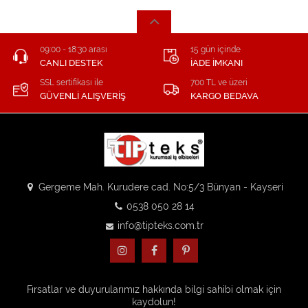
09:00 - 18:30 arası
15 gün içinde
CANLI DESTEK
İADE İMKANI
SSL sertifikası ile
700 TL ve üzeri
GÜVENLİ ALIŞVERİŞ
KARGO BEDAVA
Gergeme Mah. Kurudere cad. No:5/3 Bünyan - Kayseri
0538 050 28 14
info@tipteks.com.tr
Fırsatlar ve duyurularımız hakkında bilgi sahibi olmak için
kaydolun!