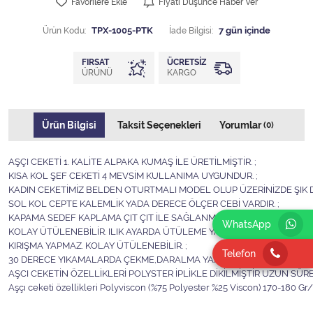
Favorilere Ekle
Fiyatı Düşünce Haber Ver
Ürün Kodu:
TPX-1005-PTK
İade Bilgisi:
FIRSAT
ÜCRETSIZ
ÜRÜNÜ
KARGO
Ürün Bilgisi
Taksit Seçenekleri
Yorumlar
(0)
AŞÇI CEKETİ 1. KALİTE ALPAKA KUMAŞ İLE ÜRETİLMİŞTİR. ;
KISA KOL ŞEF CEKETİ 4 MEVSİM KULLANIMA UYGUNDUR. ;
KADIN CEKETİMİZ BELDEN OTURTMALI MODEL OLUP ÜZERİNİZDE ŞIK D
SOL KOL CEPTE KALEMLİK YADA DERECE ÖLÇER CEBİ VARDIR. ;
KAPAMA SEDEF KAPLAMA ÇIT ÇIT İLE SAĞLANMAKTADIR. ;
WhatsApp
KOLAY ÜTÜLENEBİLİR. ILIK AYARDA ÜTÜLEME YAPILABİLİR ;
KIRIŞMA YAPMAZ. KOLAY ÜTÜLENEBİLİR. ;
Telefon
30 DERECE YIKAMALARDA ÇEKME,DARALMA YAPMAZ. ;
AŞCI CEKETİN ÖZELLİKLERİ POLYSTER İPLİKLE DİKİLMİŞTİR UZUN SÜRE
Aşçı ceketi özellikleri Polyviscon (%75 Polyester %25 Viscon) 170-180 Gr/