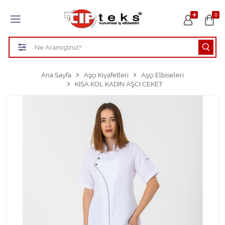
Tüm Kategoriler
0
HASTANE KIYAFETLERİ
ÖĞRETMEN - ÖĞRENCİ ÖNLÜKLERİ
Ana Sayfa
Aşçı Kıyafetleri
Aşçı Elbiseleri
KISA KOL KADIN AŞCI CEKET
TEMİZLİK PERSONEL FORMALARI
Aşçı Kıyafetleri
Tüm Kategorileri Gör