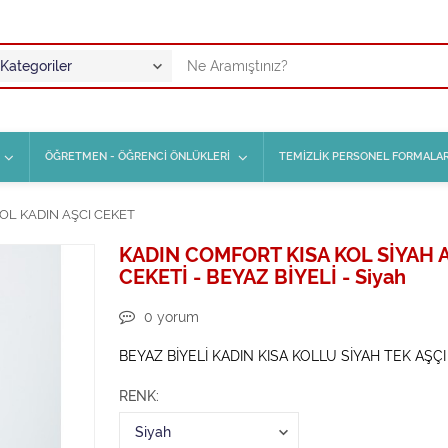
ÖĞRETMEN - ÖĞRENCİ ÖNLÜKLERİ
TEMİZLİK PERSONEL FORMALAR
KOL KADIN AŞCI CEKET
KADIN COMFORT KISA KOL SİYAH 
CEKETİ - BEYAZ BİYELİ - Siyah
0
yorum
BEYAZ BİYELİ KADIN KISA KOLLU SİYAH TEK AŞÇI
RENK