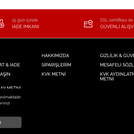
15 gün içinde
SSL sertifikası ile
İADE İMKANI
GÜVENLİ ALIŞV
HAKKIMIZDA
GİZLİLİK & GÜV
AT & İADE
SİPARİŞLERİM
MESAFELİ SÖZ
LAŞIN
KVK METNİ
KVK AYDINLAT
METNİ
AY METNİ
anılmaktadır.
rinizi
t
klıdır.