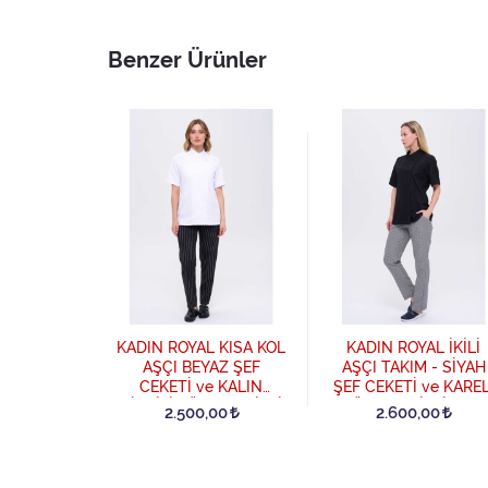
Benzer Ürünler
ORT KISA
KADIN ROYAL KISA KOL
KADIN ROYAL İKİLİ
ŞÇI
AŞÇI BEYAZ ŞEF
AŞÇI TAKIM - SİYAH
PÖTİKARE
CEKETİ ve KALIN
ŞEF CEKETİ ve KAREL
 Beyaz
ÇİZGİLİ TÜM LASTİKLİ
TÜM LASTİKLİ AŞÇI
00
2.500,00
2.600,00
PANTOLON İKİLİ TAKIM
PANTOLON - Siyah
- Beyaz