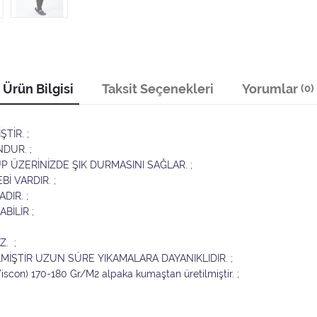
Ürün Bilgisi
Taksit Seçenekleri
Yorumlar
(0)
TİR. ;
DUR. ;
 ÜZERİNİZDE ŞIK DURMASINI SAĞLAR. ;
İ VARDIR. ;
DIR. ;
BİLİR ;
. ;
LMİŞTİR UZUN SÜRE YIKAMALARA DAYANIKLIDIR. ;
Viscon) 170-180 Gr/M2 alpaka kumaştan üretilmiştir. ;