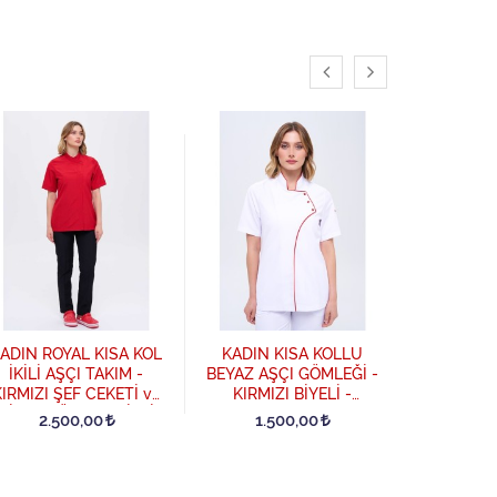
KADIN
BEYAZ AŞ
SİYAH
ADIN ROYAL KISA KOL
KADIN KISA KOLLU
SiyahB
1.5
İKİLİ AŞÇI TAKIM -
BEYAZ AŞÇI GÖMLEĞİ -
IRMIZI ŞEF CEKETİ ve
KIRMIZI BİYELİ -
SİYAH TÜM LASTİKLİ
KırmızıBiye-Beyaz
2.500,00
1.500,00
AŞÇI PANTOLON -
Kırmızı