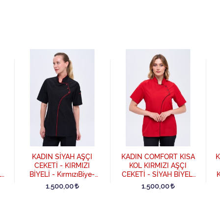
KADIN SİYAH AŞÇI
KADIN COMFORT KISA
K
CEKETİ - KIRMIZI
KOL KIRMIZI AŞÇI
İ
BİYELİ - KırmızıBiye-
CEKETİ - SİYAH BİYELİ
K
Siyah
- Kırmızı
1.500,00
1.500,00