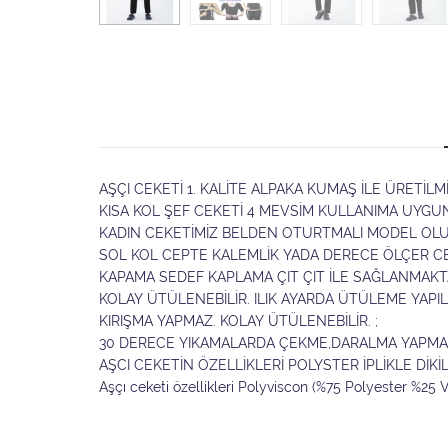
AŞÇI CEKETİ 1. KALİTE ALPAKA KUMAŞ İLE ÜRETİLMİŞ
KISA KOL ŞEF CEKETİ 4 MEVSİM KULLANIMA UYGUN
KADIN CEKETİMİZ BELDEN OTURTMALI MODEL OLUP
SOL KOL CEPTE KALEMLİK YADA DERECE ÖLÇER CEB
KAPAMA SEDEF KAPLAMA ÇIT ÇIT İLE SAĞLANMAKTA
KOLAY ÜTÜLENEBİLİR. ILIK AYARDA ÜTÜLEME YAPILA
KIRIŞMA YAPMAZ. KOLAY ÜTÜLENEBİLİR. ;
30 DERECE YIKAMALARDA ÇEKME,DARALMA YAPMAZ
AŞCI CEKETİN ÖZELLİKLERİ POLYSTER İPLİKLE DİKİ
Aşçı ceketi özellikleri Polyviscon (%75 Polyester %25 