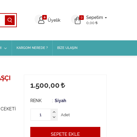
Sepetim
0
Üyelik
0,00
I
KARGOM NEREDE ?
BİZE ULAŞIN
AŞÇI
1.500,00
RENK
Siyah
 CEKETİ
Adet
SEPETE EKLE