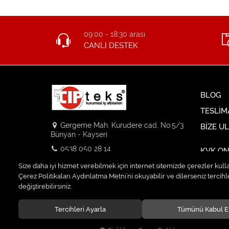
09:00 - 18:30 arası
CANLI DESTEK
BLOG
TESLİM
Gergeme Mah. Kurudere cad. No:5/3
BİZE U
Bünyan - Kayseri
0538 050 28 14
KVK ON
info@tipteks.com.tr
Size daha iyi hizmet verebilmek için internet sitemizde çerezler kull
Çerez Politikaları Aydınlatma Metni’ni okuyabilir ve dilerseniz tercihle
değiştirebilirsiniz.
Tercihleri Ayarla
Tümünü Kabul E
© 2020
TIPTEKS KURUMSAL İŞ ELBİSELERİ
. Tüm hakları sa