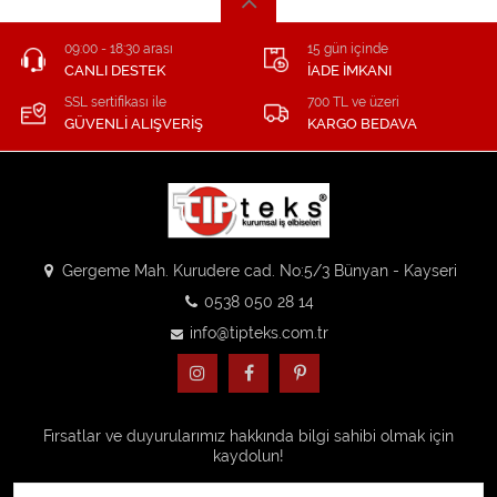
09:00 - 18:30 arası
15 gün içinde
CANLI DESTEK
İADE İMKANI
SSL sertifikası ile
700 TL ve üzeri
GÜVENLİ ALIŞVERİŞ
KARGO BEDAVA
Gergeme Mah. Kurudere cad. No:5/3 Bünyan - Kayseri
0538 050 28 14
info@tipteks.com.tr
Fırsatlar ve duyurularımız hakkında bilgi sahibi olmak için
kaydolun!