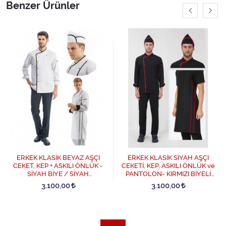
Benzer Ürünler
ERKEK KLASİK BEYAZ AŞÇI
ERKEK KLASİK SİYAH AŞÇI
CEKET, KEP + ASKILI ÖNLÜK -
CEKETİ, KEP, ASKILI ÖNLÜK ve
SİYAH BİYE / SİYAH
PANTOLON- KIRMIZI BİYELİ
PANTOLON DÖRTLÜ AŞÇI
DÖRTLÜ AŞÇI SET - Siyah
3.100,00
3.100,00
SET - Beyaz