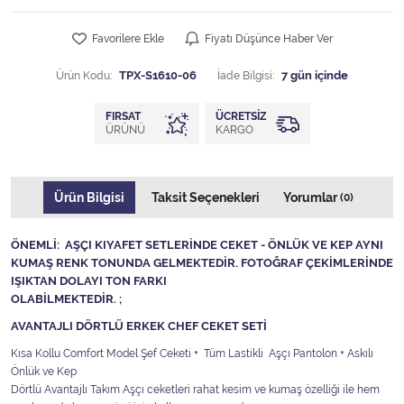
Favorilere Ekle
Fiyatı Düşünce Haber Ver
Ürün Kodu:
TPX-S1610-06
İade Bilgisi:
FIRSAT
ÜCRETSIZ
ÜRÜNÜ
KARGO
Ürün Bilgisi
Taksit Seçenekleri
Yorumlar
(0)
ÖNEMLİ: AŞÇI KIYAFET SETLERİNDE CEKET - ÖNLÜK VE KEP AYNI
KUMAŞ RENK TONUNDA GELMEKTEDİR. FOTOĞRAF ÇEKİMLERİNDE
IŞIKTAN DOLAYI TON FARKI
OLABİLMEKTEDİR. ;
AVANTAJLI DÖRTLÜ ERKEK CHEF CEKET SETİ
Kısa Kollu Comfort Model Şef Ceketi + Tüm Lastikli Aşçı Pantolon + Askılı
Önlük ve Kep
Dörtlü Avantajlı Takım Aşçı ceketleri rahat kesim ve kumaş özelliği ile hem