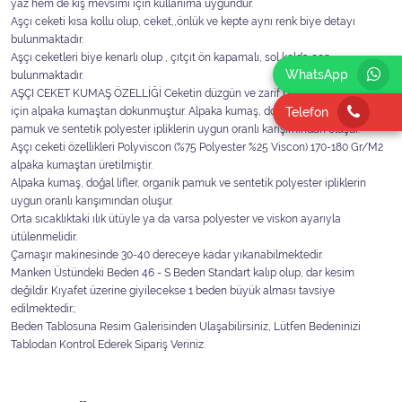
yaz hem de kış mevsimi için kullanıma uygundur.
Aşçı ceketi kısa kollu olup, ceket,,önlük ve kepte aynı renk biye detayı
bulunmaktadır.
Aşçı ceketleri biye kenarlı olup , çıtçıt ön kapamalı, sol kolda cep
WhatsApp
bulunmaktadır.
AŞÇI CEKET KUMAŞ ÖZELLİĞİ Ceketin düzgün ve zarif bir görünümde olması
Telefon
için alpaka kumaştan dokunmuştur. Alpaka kumaş, doğal lifler, organik
pamuk ve sentetik polyester ipliklerin uygun oranlı karışımından oluşur.
Aşçı ceketi özellikleri Polyviscon (%75 Polyester %25 Viscon) 170-180 Gr/M2
alpaka kumaştan üretilmiştir.
Alpaka kumaş, doğal lifler, organik pamuk ve sentetik polyester ipliklerin
uygun oranlı karışımından oluşur.
Orta sıcaklıktaki ılık ütüyle ya da varsa polyester ve viskon ayarıyla
ütülenmelidir.
Çamaşır makinesinde 30-40 dereceye kadar yıkanabilmektedir.
Manken Üstündeki Beden 46 - S Beden Standart kalıp olup, dar kesim
değildir. Kıyafet üzerine giyilecekse 1 beden büyük alması tavsiye
edilmektedir.;
Beden Tablosuna Resim Galerisinden Ulaşabilirsiniz, Lütfen Bedeninizi
Tablodan Kontrol Ederek Sipariş Veriniz.