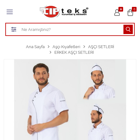
Tüm Kategoriler
0
HASTANE KIYAFETLERİ
ÖĞRETMEN - ÖĞRENCİ ÖNLÜKLERİ
Ana Sayfa
Aşçı Kıyafetleri
AŞÇI SETLERİ
ERKEK AŞÇI SETLERİ
TEMİZLİK PERSONEL FORMALARI
Aşçı Kıyafetleri
Tüm Kategorileri Gör