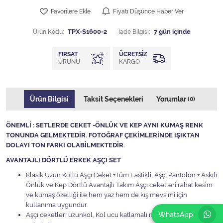
Favorilere Ekle
Fiyatı Düşünce Haber Ver
Ürün Kodu:
TPX-S1600-2
İade Bilgisi:
FIRSAT
ÜCRETSIZ
ÜRÜNÜ
KARGO
Ürün Bilgisi
Taksit Seçenekleri
Yorumlar
(0)
ÖNEMLİ : SETLERDE CEKET -ÖNLÜK VE KEP AYNI KUMAŞ RENK
TONUNDA GELMEKTEDİR. FOTOĞRAF ÇEKİMLERİNDE IŞIKTAN
DOLAYI TON FARKI OLABİLMEKTEDİR.
AVANTAJLI DÖRTLÜ ERKEK AŞÇI SET
Klasik Uzun Kollu Aşçı Ceket +Tüm Lastikli Aşçı Pantolon + Askılı
Önlük ve Kep Dörtlü Avantajlı Takım Aşçı ceketleri rahat kesim
ve kumaş özelliği ile hem yaz hem de kış mevsimi için
kullanıma uygundur.
WhatsApp
Aşçı ceketleri uzunkol, Kol ucu katlamalı manşet sağ ve sol kol