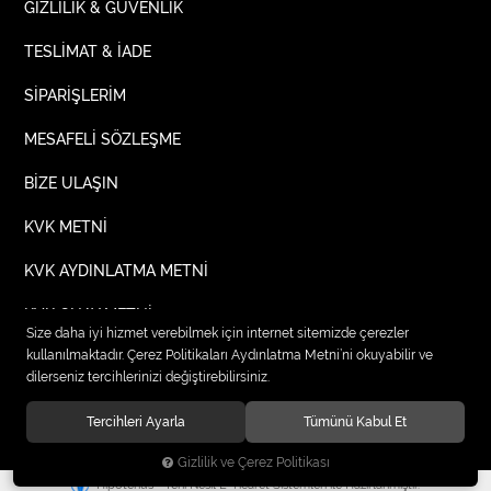
GİZLİLİK & GÜVENLİK
TESLİMAT & İADE
SİPARİŞLERİM
MESAFELİ SÖZLEŞME
BİZE ULAŞIN
KVK METNİ
KVK AYDINLATMA METNİ
KVK ONAY METNİ
Size daha iyi hizmet verebilmek için internet sitemizde çerezler
kullanılmaktadır. Çerez Politikaları Aydınlatma Metni’ni okuyabilir ve
dilerseniz tercihlerinizi değiştirebilirsiniz.
© 2020
TIPTEKS KURUMSAL İŞ ELBİSELERİ
. Tüm hakları saklıdır.
Tercihleri Ayarla
Tümünü Kabul Et
Gizlilik ve Çerez Politikası
®
Hipotenüs
Yeni Nesil E-Ticaret Sistemleri ile Hazırlanmıştır.