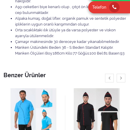
nakışlıdır.
Aşçı ceketleri biye kenarlı olup , çıtçıt ön kapamalı, sol kolda
Telefon
cep bulunmaktadır.
Alpaka kumaş, doğal lifler, organik pamuk ve sentetik polyester
ipliklerin uygun oranlı karışımından oluşur.
Orta sıcaklıktaki ılık ütüyle ya da varsa polyester ve viskon
ayarıyla ütülenmelidir.
Çamaşır makinesinde 30 dereceye kadar yıkanabilmektedir.
Manken Üstündeki Beden 36 - S Beden Standart Kalıptır.
Manken Ölçüleri Boy:186cm Kilo:77 Göğüs:100 Bel:81 Basen:93
Benzer Ürünler