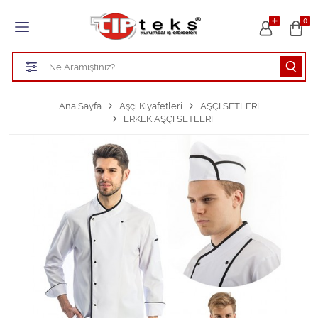
Tüm Kategoriler
0
HASTANE KIYAFETLERİ
ÖĞRETMEN - ÖĞRENCİ ÖNLÜKLERİ
Ana Sayfa
Aşçı Kıyafetleri
AŞÇI SETLERİ
ERKEK AŞÇI SETLERİ
TEMİZLİK PERSONEL FORMALARI
Aşçı Kıyafetleri
Tüm Kategorileri Gör