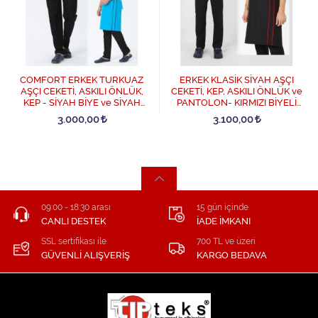
COMFORT ERKEK TURKUAZ
ERKEK KLASİK SİYAH AŞÇI
AŞÇI CEKETİ, ASKILI ÖNLÜK,
CEKETİ, KEP, ASKILI ÖNLÜK ve
KEP - SİYAH BİYE ve SİYAH
PANTOLON- KIRMIZI BİYELİ
AŞÇI PANTOLON DÖRTLÜ
DÖRTLÜ AŞÇI SET - Siyah
3.000,00
3.100,00
SET - Turkuaz
09:00 - 18:30 arası
15 gün içinde
CANLI DESTEK
İADE İMKANI
SSL sertifikası ile
700 TL ve üzeri
GÜVENLİ ALIŞVERİŞ
KARGO BEDAVA