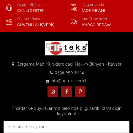
09:00 - 18:30 arası
15 gün içinde
CANLI DESTEK
İADE İMKANI
SSL sertifikası ile
700 TL ve üzeri
GÜVENLİ ALIŞVERİŞ
KARGO BEDAVA
Gergeme Mah. Kurudere cad. No:5/3 Bünyan - Kayseri
0538 050 28 14
info@tipteks.com.tr
Fırsatlar ve duyurularımız hakkında bilgi sahibi olmak için
kaydolun!