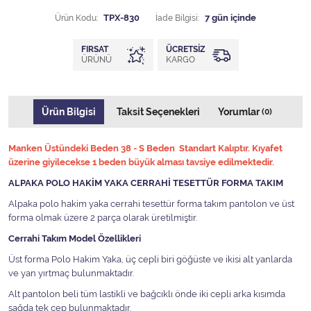
Ürün Kodu:
TPX-830
İade Bilgisi:
FIRSAT
ÜCRETSIZ
ÜRÜNÜ
KARGO
Ürün Bilgisi
Taksit Seçenekleri
Yorumlar
(0)
Manken Üstündeki Beden 38 - S Beden Standart Kalıptır. Kıyafet
üzerine giyilecekse 1 beden büyük alması tavsiye edilmektedir.
ALPAKA POLO HAKİM YAKA CERRAHİ TESETTÜR FORMA TAKIM
Alpaka polo hakim yaka cerrahi tesettür forma takım pantolon ve üst
forma olmak üzere 2 parça olarak üretilmiştir.
Cerrahi Takım Model Özellikleri
Üst forma Polo Hakim Yaka, üç cepli biri göğüste ve ikisi alt yanlarda
ve yan yırtmaç bulunmaktadır.
Alt pantolon beli tüm lastikli ve bağcıklı önde iki cepli arka kısımda
sağda tek cep bulunmaktadır.