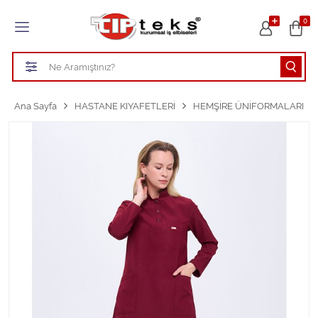
Tüm Kategoriler
0
HASTANE KIYAFETLERİ
ÖĞRETMEN - ÖĞRENCİ ÖNLÜKLERİ
Ana Sayfa
HASTANE KIYAFETLERİ
HEMŞİRE ÜNİFORMALARI
TEMİZLİK PERSONEL FORMALARI
Aşçı Kıyafetleri
Tüm Kategorileri Gör