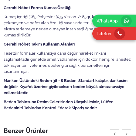
Cerrahi Nöbet Forma Kumaş Özelliği
Kumaş içeriği %65 Polyester %35 Viscon. /185gr, kolay ütülenen,
WhatsApp
çekmeyen ve nefes alan özelliği sayesinde teri kolayca emen ve
ekstra terlemeye neden olmayan insan sağlığına zararlı olmayan bir
Telefon
kumaş türüdür.
Cerrahi Nöbet Takım Kullanım Alanları
Tesettür formalar kullanıcıya daha özgür hareket imkanı
sağlamaktadır genelde ameliyathaneler için doktor, hemşire, anestezi
teknisyenleri, veteriner, ebeler gibi sağlık personelleri için
tasarlanmıştır.
Manken Üstündeki Beden 38 - S Beden Standart kalıptır, dar kesim
değildir. Kıyafet üzerine giyilecekse 1 beden büyük alması tavsiye
edilmektedir.
Beden Tablosuna Resim Galerisinden Ulaşabilirsiniz, Lütfen
Bedeninizi Tablodan Kontrol Ederek Sipariş Veriniz.
Benzer Ürünler