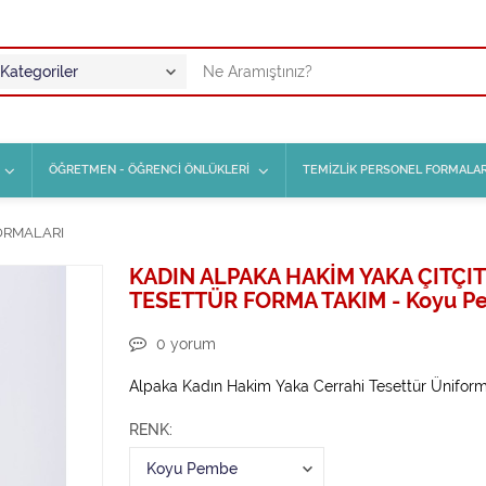
ÖĞRETMEN - ÖĞRENCİ ÖNLÜKLERİ
TEMİZLİK PERSONEL FORMALAR
ORMALARI
KADIN ALPAKA HAKİM YAKA ÇITÇIT
TESETTÜR FORMA TAKIM - Koyu 
0
yorum
Alpaka Kadın Hakim Yaka Cerrahi Tesettür Ünifor
RENK