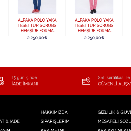
ALPAKA POLO YAKA
ALPAKA POLO YAKA
TESETTÜR SCRUBS
TESETTÜR SCRUBS
HEMŞİRE FORMA
HEMŞİRE FORMA
TAKIM - Petrol Mavisi
TAKIM - Koyu Pembe
2.250,00
2.250,00
15 gün içinde
SSL sertifikası ile
İADE İMKANI
GÜVENLİ ALIŞV
HAKKIMIZDA
GİZLİLİK & GÜV
AT & İADE
SİPARİŞLERİM
MESAFELİ SÖZ
LAŞIN
KVK METNİ
KVK AYDINLAT