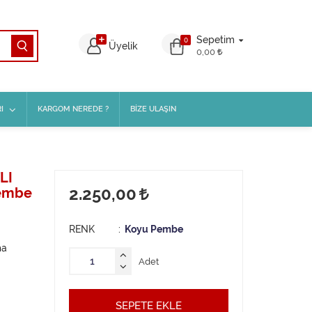
Sepetim
0
Üyelik
0,00
I
KARGOM NEREDE ?
BİZE ULAŞIN
LI
2.250,00
Pembe
RENK
Koyu Pembe
ma
Adet
SEPETE EKLE