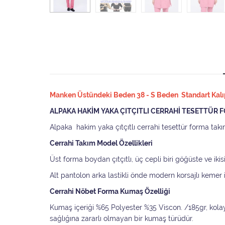
Manken Üstündeki Beden 38 - S Beden Standart Kalıpt
ALPAKA HAKİM YAKA ÇITÇITLI CERRAHİ TESETTÜR 
Alpaka hakim yaka çıtçıtlı cerrahi tesettür forma tak
Cerrahi Takım Model Özellikleri
Üst forma boydan çıtçıtlı, üç cepli biri göğüste ve ik
Alt pantolon arka lastikli önde modern korsajlı kemer
Cerrahi Nöbet Forma Kumaş Özelliği
Kumaş içeriği %65 Polyester %35 Viscon. /185gr, kol
sağlığına zararlı olmayan bir kumaş türüdür.